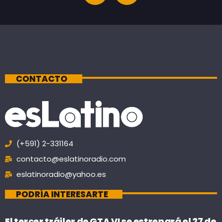
CONTACTO
(+591) 2-331164
contacto@eslatinoradio.com
eslatinoradio@yahoo.es
PODRÍA INTERESARTE
El tercer tráiler de GTA VI se estrenará el 27 de