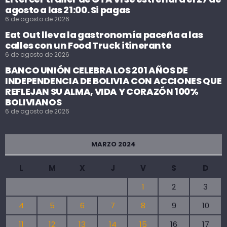
agosto a las 21:00. Si pagas
6 de agosto de 2026
Eat Out lleva la gastronomía paceña a las
calles con un Food Truck itinerante
6 de agosto de 2026
BANCO UNIÓN CELEBRA LOS 201 AÑOS DE
INDEPENDENCIA DE BOLIVIA CON ACCIONES QUE
REFLEJAN SU ALMA, VIDA Y CORAZÓN 100%
BOLIVIANOS
6 de agosto de 2026
MARZO 2024
L
M
X
J
V
S
D
1
2
3
4
5
6
7
8
9
10
11
12
13
14
15
16
17