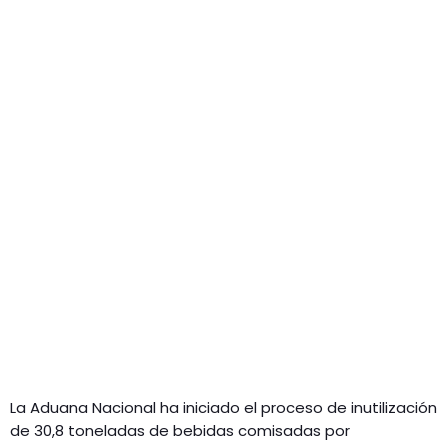
GEEKERS
MÚSICA
RADIO SPLENDID
ENTRETENIMIENTO
CONTACTO
La Aduana Nacional ha iniciado el proceso de inutilización
de 30,8 toneladas de bebidas comisadas por