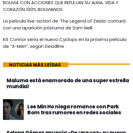
BOLIVIA CON ACCIONES QUE REFLEJAN SU ALMA, VIDA Y
CORAZÓN 100% BOLIVIANOS
La película live-action de ‘The Legend of Zelda’ contará
con una aparición póstuma de Sam Neill
Kit Connor sería el nuevo Cyclops en la próxima película
de “X-Men”, según Deadline
NOTICIAS MÁS LEÍDAS
Maluma está enamorado de una super estrella
mundial
Lee Min Ho niega romance con Park
Bom tras rumores en redes sociales
Selena Gómez anuncia «De una vez» su nuevo