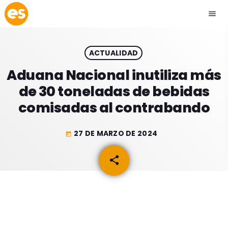
menu
close
ACTUALIDAD
play_arrow
EMISIÓN LA PAZ
Aduana Nacional inutiliza más
de 30 toneladas de bebidas
play_arrow
EMISIÓN COCHABAMBA
comisadas al contrabando
27 DE MARZO DE 2024
today
ESLATINO NEWS
keyboard_arrow_down
share
email
ESLATINO NEWS
LOS + TOP
ACTUALIDAD
PROGRAMACIÓN
ESPECTÁCULOS
INICIO