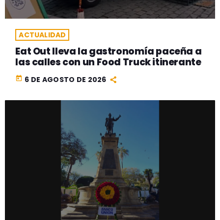
ACTUALIDAD
Eat Out lleva la gastronomía paceña a
las calles con un Food Truck itinerante
today
6 DE AGOSTO DE 2026