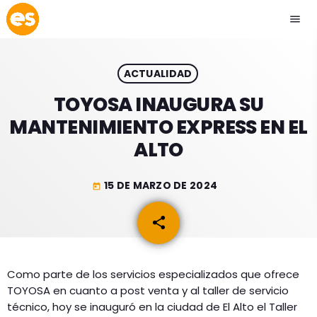
menu
close
ACTUALIDAD
play_arrow
EMISIÓN LA PAZ
TOYOSA INAUGURA SU
MANTENIMIENTO EXPRESS EN EL
play_arrow
EMISIÓN COCHABAMBA
ALTO
15 DE MARZO DE 2024
today
ESLATINO NEWS
keyboard_arrow_down
share
email
ESLATINO NEWS
LOS + TOP
ACTUALIDAD
Como parte de los servicios especializados que ofrece
PROGRAMACIÓN
TOYOSA en cuanto a post venta y al taller de servicio
ESPECTÁCULOS
técnico, hoy se inauguró en la ciudad de El Alto el Taller
INICIO