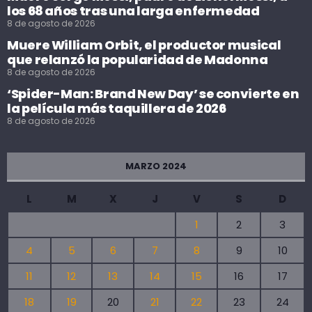
los 68 años tras una larga enfermedad
8 de agosto de 2026
Muere William Orbit, el productor musical
que relanzó la popularidad de Madonna
8 de agosto de 2026
‘Spider-Man: Brand New Day’ se convierte en
la película más taquillera de 2026
8 de agosto de 2026
MARZO 2024
L
M
X
J
V
S
D
1
2
3
4
5
6
7
8
9
10
11
12
13
14
15
16
17
18
19
20
21
22
23
24