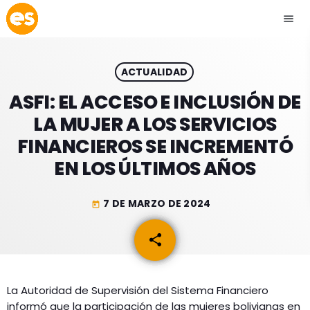
menu
close
ACTUALIDAD
play_arrow
EMISIÓN LA PAZ
ASFI: EL ACCESO E INCLUSIÓN DE
LA MUJER A LOS SERVICIOS
play_arrow
EMISIÓN COCHABAMBA
FINANCIEROS SE INCREMENTÓ
EN LOS ÚLTIMOS AÑOS
7 DE MARZO DE 2024
today
ESLATINO NEWS
keyboard_arrow_down
share
email
ESLATINO NEWS
LOS + TOP
ACTUALIDAD
PROGRAMACIÓN
ESPECTÁCULOS
La Autoridad de Supervisión del Sistema Financiero
informó que la participación de las mujeres bolivianas en
INICIO