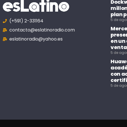
Dockwe
millo
plan p
5 de ago
(+591) 2-331164
Merce
contacto@eslatinoradio.com
prese
eslatinoradio@yahoo.es
en un
venta
5 de ago
Huawe
acadé
con a
certif
5 de ago