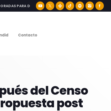
DAS PARA DISFRUTAR LA MEJOR MÚSICA LATINA Y CONTEN
e
ndid
Contacto
spués del Censo
propuesta post