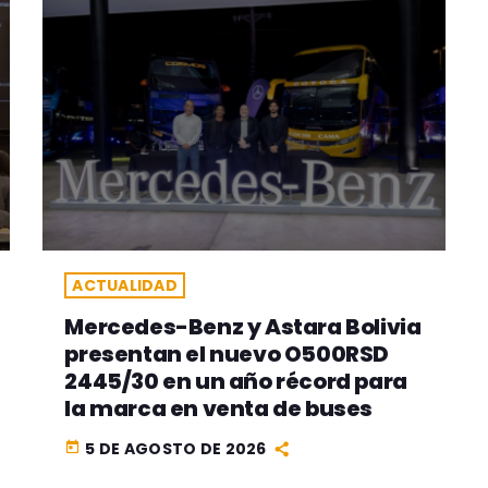
ACTUALIDAD
Mercedes-Benz y Astara Bolivia
presentan el nuevo O500RSD
2445/30 en un año récord para
la marca en venta de buses
5 DE AGOSTO DE 2026
today