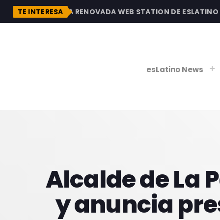
DESCUBRE LA RENOVADA WEB STATION DE ESLATINO RA
TE INTERESA
esLatino News
play_
play_
V
P
Alcalde de La 
y anuncia pre