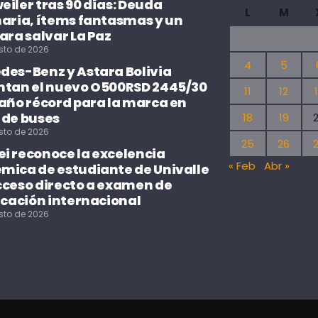
iler tras 90 días: Deuda
L
M
naria, ítems fantasmas y un
ara salvar La Paz
sto de 2026
4
5
des-Benz y Astara Bolivia
ntan el nuevo O500RSD 2445/30
11
12
 año récord para la marca en
 de buses
18
19
sto de 2026
25
26
i reconoce la excelencia
« Feb
Abr »
mica de estudiante de Univalle
cceso directo a examen de
icación internacional
sto de 2026