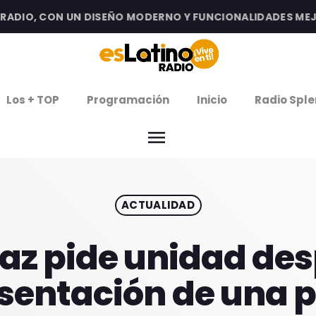
DIO, CON UN DISEÑO MODERNO Y FUNCIONALIDADES MEJORA
clos
Los + TOP
Programación
Inicio
Radio Sple
arrow
EMISIÓN LA PAZ
menu
arrow
EMISIÓN COCHABAMBA
ACTUALIDAD
IERNES DE ESTRENOS
ROGRAMACIÓN
Paz pide unidad de
sentación de una 