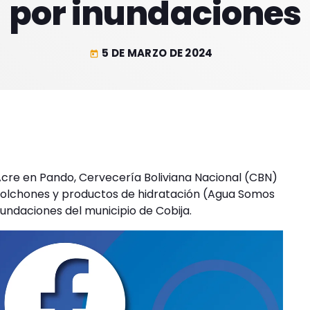
por inundaciones
5 DE MARZO DE 2024
today
 Acre en Pando, Cervecería Boliviana Nacional (CBN)
, colchones y productos de hidratación (Agua Somos
nundaciones del municipio de Cobija.