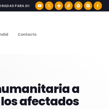
AS PARA DISFRUTAR LA MEJOR MÚSICA LATINA Y CONTENID
e
ndid
Contacto
humanitaria a
 los afectados