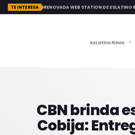
DESCUBRE LA RENOVADA WEB STATION DE ESLATINO RADI
TE INTERESA
esLatino News
play_
play_
V
P
CBN brinda e
Cobija: Entre