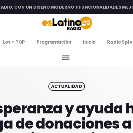
O, CON UN DISEÑO MODERNO Y FUNCIONALIDADES MEJORAD
clos
Los + TOP
Programación
Inicio
Radio Sple
arrow
EMISIÓN LA PAZ
menu
arrow
EMISIÓN COCHABAMBA
ACTUALIDAD
IERNES DE ESTRENOS
ROGRAMACIÓN
speranza y ayuda 
ga de donaciones a