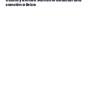
Ozuna y Romeo Santos le dedican una
canción a Ibiza