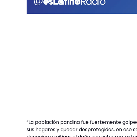
“La población pandina fue fuertemente golpe
sus hogares y quedar desprotegidos, en ese 
donación y mitigar el daño que sufrieron, 