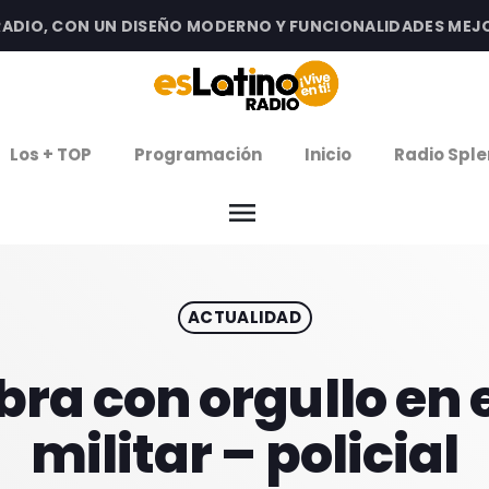
IO, CON UN DISEÑO MODERNO Y FUNCIONALIDADES MEJORAD
clos
Los + TOP
Programación
Inicio
Radio Sple
arrow
EMISIÓN LA PAZ
menu
arrow
EMISIÓN COCHABAMBA
ACTUALIDAD
IERNES DE ESTRENOS
ROGRAMACIÓN
ra con orgullo en e
militar – policial