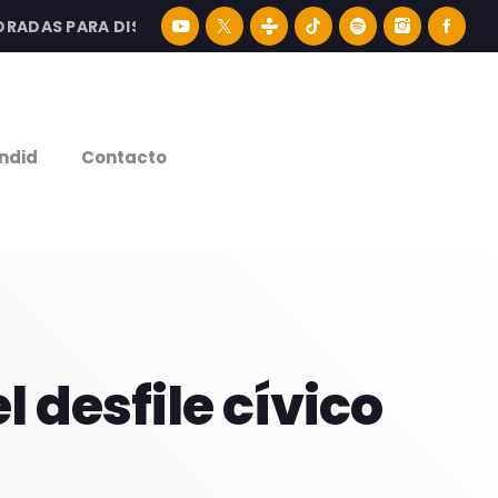
AS PARA DISFRUTAR LA MEJOR MÚSICA LATINA Y CONTENID
e
ndid
Contacto
l desfile cívico