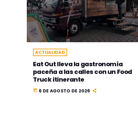
ACTUALIDAD
Eat Out lleva la gastronomía
paceña a las calles con un Food
Truck itinerante
6 DE AGOSTO DE 2026
today