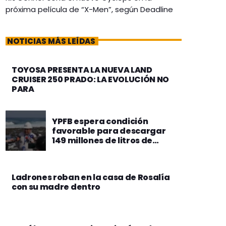
próxima película de “X-Men”, según Deadline
NOTICIAS MÁS LEÍDAS
TOYOSA PRESENTA LA NUEVA LAND
CRUISER 250 PRADO: LA EVOLUCIÓN NO
PARA
YPFB espera condición
favorable para descargar
149 millones de litros de
combustibles de seis buques
en Arica
Ladrones roban en la casa de Rosalía
con su madre dentro