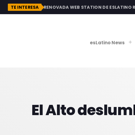
DESCUBRE LA RENOVADA WEB STATION DE ESLATINO RAD
TE INTERESA
esLatino News
play_
play_
V
P
El Alto deslumb