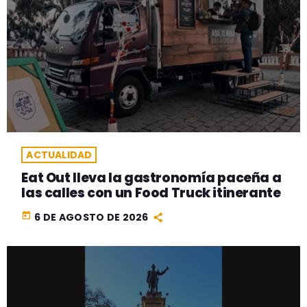
ACTUALIDAD
Eat Out lleva la gastronomía paceña a
las calles con un Food Truck itinerante
today
6 DE AGOSTO DE 2026