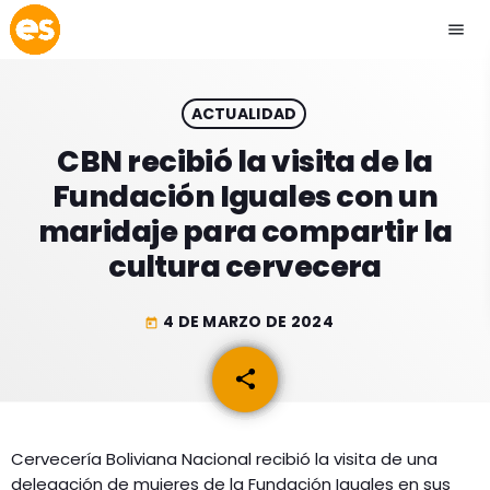
menu
close
ACTUALIDAD
play_arrow
EMISIÓN LA PAZ
CBN recibió la visita de la
Fundación Iguales con un
play_arrow
EMISIÓN COCHABAMBA
maridaje para compartir la
cultura cervecera
4 DE MARZO DE 2024
today
ESLATINO NEWS
keyboard_arrow_down
share
email
ESLATINO NEWS
LOS + TOP
ACTUALIDAD
PROGRAMACIÓN
ESPECTÁCULOS
Cervecería Boliviana Nacional recibió la visita de una
delegación de mujeres de la Fundación Iguales en sus
INICIO