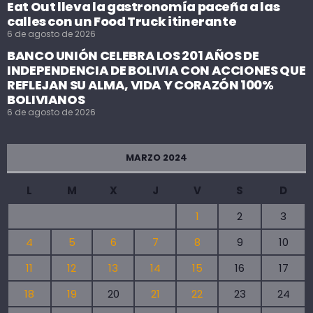
Eat Out lleva la gastronomía paceña a las
calles con un Food Truck itinerante
6 de agosto de 2026
BANCO UNIÓN CELEBRA LOS 201 AÑOS DE
INDEPENDENCIA DE BOLIVIA CON ACCIONES QUE
REFLEJAN SU ALMA, VIDA Y CORAZÓN 100%
BOLIVIANOS
6 de agosto de 2026
MARZO 2024
L
M
X
J
V
S
D
1
2
3
4
5
6
7
8
9
10
11
12
13
14
15
16
17
18
19
20
21
22
23
24