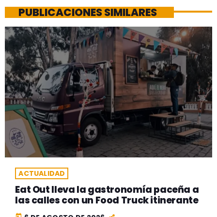
PUBLICACIONES SIMILARES
ACTUALIDAD
Eat Out lleva la gastronomía paceña a
las calles con un Food Truck itinerante
today