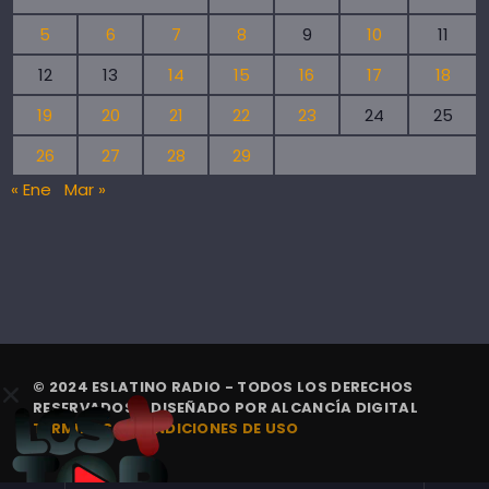
5
6
7
8
9
10
11
12
13
14
15
16
17
18
19
20
21
22
23
24
25
26
27
28
29
« Ene
Mar »
© 2024 ESLATINO RADIO - TODOS LOS DERECHOS
RESERVADOS. | DISEÑADO POR
ALCANCÍA DIGITAL
TÉRMINOS Y CONDICIONES DE USO