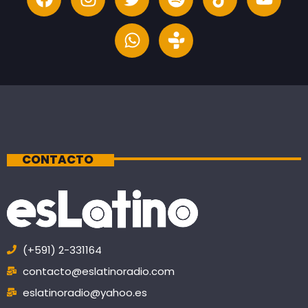
CONTACTO
(+591) 2-331164
contacto@eslatinoradio.com
eslatinoradio@yahoo.es