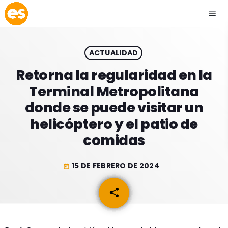
menu
close
ACTUALIDAD
play_arrow
EMISIÓN LA PAZ
Retorna la regularidad en la
Terminal Metropolitana
play_arrow
EMISIÓN COCHABAMBA
donde se puede visitar un
helicóptero y el patio de
comidas
ESLATINO NEWS
keyboard_arrow_down
15 DE FEBRERO DE 2024
today
ESLATINO NEWS
LOS + TOP
share
email
ACTUALIDAD
PROGRAMACIÓN
ESPECTÁCULOS
INICIO