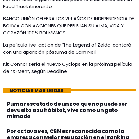
Food Truck itinerante
BANCO UNIÓN CELEBRA LOS 201 AÑOS DE INDEPENDENCIA DE
BOLIVIA CON ACCIONES QUE REFLEJAN SU ALMA, VIDA Y
CORAZÓN 100% BOLIVIANOS
La película live-action de ‘The Legend of Zelda’ contará
con una aparición póstuma de Sam Neill
Kit Connor sería el nuevo Cyclops en la próxima película
de “X-Men”, según Deadline
NOTICIAS MÁS LEÍDAS
Puma rescatado de un zoo que no puede ser
devuelto a su hábitat, vive como un gato
mimado
Por octava vez, CBN es reconocida como la
empresa con Mejor Reputación en el Ranking