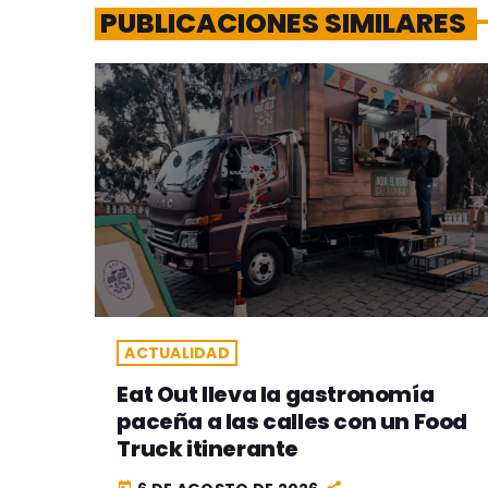
PUBLICACIONES SIMILARES
ACTUALIDAD
Eat Out lleva la gastronomía
paceña a las calles con un Food
Truck itinerante
today