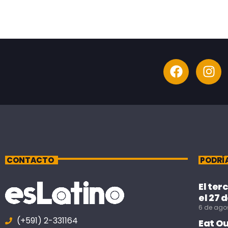
CONTACTO
PODRÍ
El ter
el 27 
6 de ago
(+591) 2-331164
Eat O