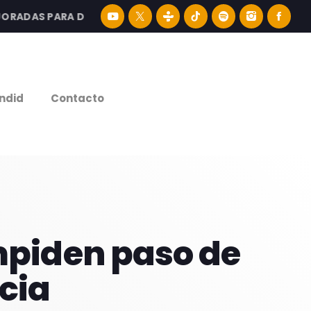
DAS PARA DISFRUTAR LA MEJOR MÚSICA LATINA Y CONTEN
e
ndid
Contacto
mpiden paso de
cia