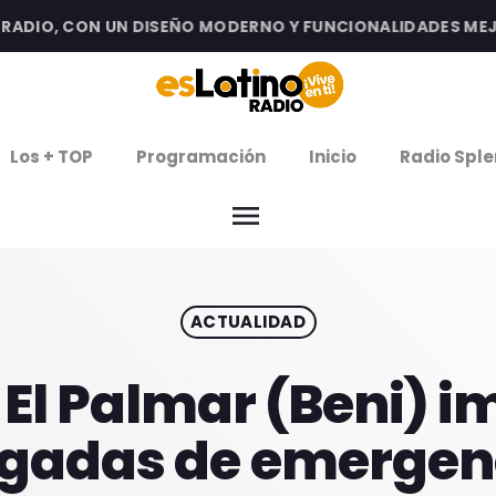
DIO, CON UN DISEÑO MODERNO Y FUNCIONALIDADES MEJORA
clos
Los + TOP
Programación
Inicio
Radio Sple
arrow
EMISIÓN LA PAZ
menu
arrow
EMISIÓN COCHABAMBA
ACTUALIDAD
IERNES DE ESTRENOS
ROGRAMACIÓN
 El Palmar (Beni) i
igadas de emergen