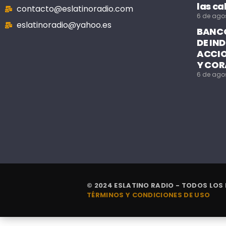
las ca
contacto@eslatinoradio.com
6 de ago
eslatinoradio@yahoo.es
BANCO
DE IN
ACCIO
Y COR
6 de ago
© 2024 ESLATINO RADIO - TODOS LOS
TÉRMINOS Y CONDICIONES DE USO