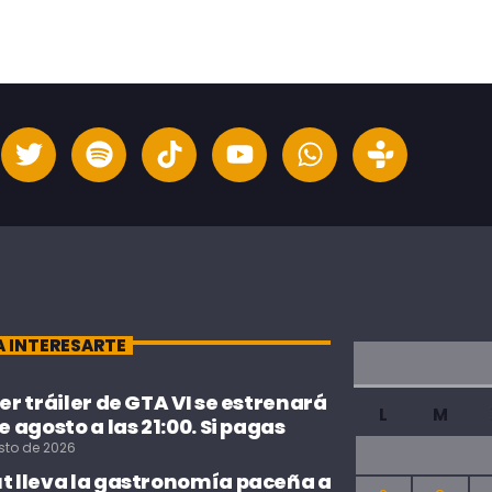
A INTERESARTE
cer tráiler de GTA VI se estrenará
L
M
de agosto a las 21:00. Si pagas
sto de 2026
ut lleva la gastronomía paceña a