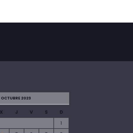
OCTUBRE 2023
X
J
V
S
D
1