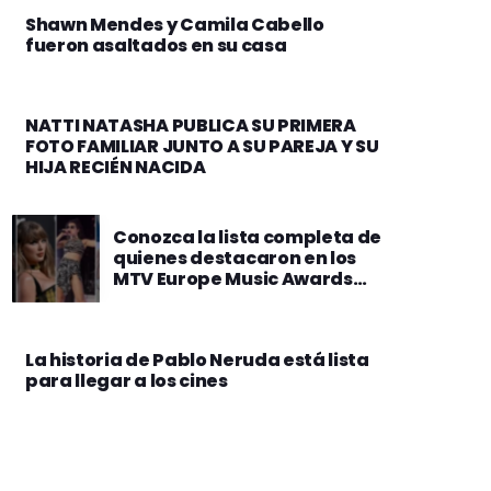
Shawn Mendes y Camila Cabello
fueron asaltados en su casa
NATTI NATASHA PUBLICA SU PRIMERA
FOTO FAMILIAR JUNTO A SU PAREJA Y SU
HIJA RECIÉN NACIDA
Conozca la lista completa de
quienes destacaron en los
MTV Europe Music Awards
2024
La historia de Pablo Neruda está lista
para llegar a los cines