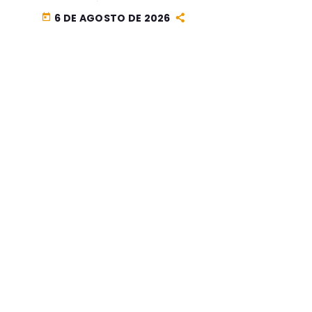
CORAZÓN 100% BOLIVIANOS
6 DE AGOSTO DE 2026
today