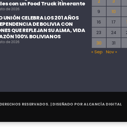
2
3
lles con un Food Truck itinerante
sto de 2026
9
10
 UNIÓN CELEBRA LOS 201 AÑOS
16
17
DEPENDENCIA DE BOLIVIA CON
NES QUE REFLEJAN SU ALMA, VIDA
23
24
AZÓN 100% BOLIVIANOS
sto de 2026
30
31
« Sep
Nov »
 DERECHOS RESERVADOS. | DISEÑADO POR
ALCANCÍA DIGITAL