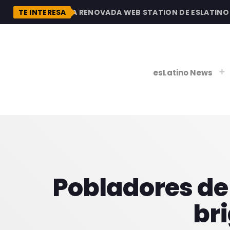
DESCUBRE LA RENOVADA WEB STATION DE ESLATINO RA
TE INTERESA
esLatino News
play_
play_
V
P
Pobladores de
br