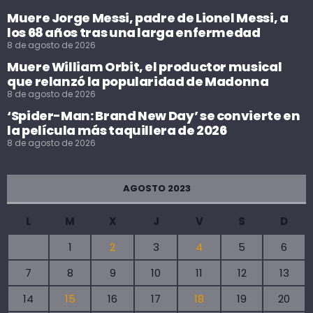
Muere Jorge Messi, padre de Lionel Messi, a
los 68 años tras una larga enfermedad
8 de agosto de 2026
Muere William Orbit, el productor musical
que relanzó la popularidad de Madonna
8 de agosto de 2026
‘Spider-Man: Brand New Day’ se convierte en
la película más taquillera de 2026
8 de agosto de 2026
AGOSTO 2023
L
M
X
J
V
S
D
1
2
3
4
5
6
7
8
9
10
11
12
13
14
15
16
17
18
19
20