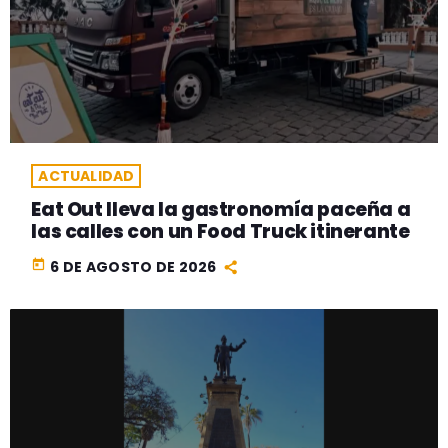
ACTUALIDAD
Eat Out lleva la gastronomía paceña a
las calles con un Food Truck itinerante
today
6 DE AGOSTO DE 2026