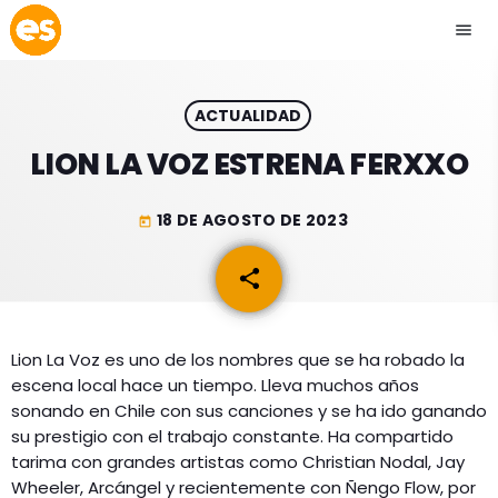
menu
close
ACTUALIDAD
play_arrow
EMISIÓN LA PAZ
LION LA VOZ ESTRENA FERXXO
play_arrow
EMISIÓN COCHABAMBA
18 DE AGOSTO DE 2023
today
share
email
ESLATINO NEWS
keyboard_arrow_down
Lion La Voz es uno de los nombres que se ha robado la
escena local hace un tiempo. Lleva muchos años
ESLATINO NEWS
LOS + TOP
sonando en Chile con sus canciones y se ha ido ganando
ACTUALIDAD
su prestigio con el trabajo constante. Ha compartido
PROGRAMACIÓN
tarima con grandes artistas como Christian Nodal, Jay
ESPECTÁCULOS
Wheeler, Arcángel y recientemente con Ñengo Flow, por
INICIO