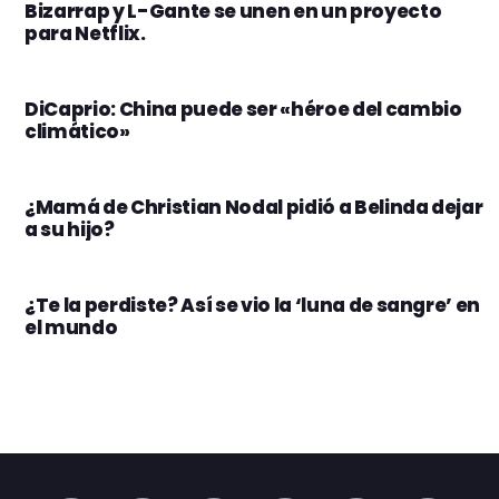
Bizarrap y L-Gante se unen en un proyecto
para Netflix.
DiCaprio: China puede ser «héroe del cambio
climático»
¿Mamá de Christian Nodal pidió a Belinda dejar
a su hijo?
¿Te la perdiste? Así se vio la ‘luna de sangre’ en
el mundo