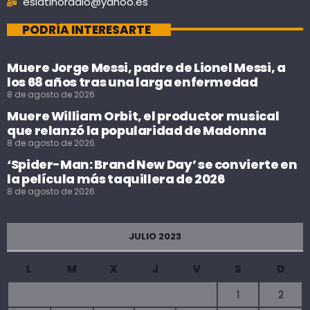
eslatinoradio@yahoo.es
PODRÍA INTERESARTE
Muere Jorge Messi, padre de Lionel Messi, a
los 68 años tras una larga enfermedad
8 de agosto de 2026
Muere William Orbit, el productor musical
que relanzó la popularidad de Madonna
8 de agosto de 2026
‘Spider-Man: Brand New Day’ se convierte en
la película más taquillera de 2026
8 de agosto de 2026
JULIO 2023
L
M
X
J
V
S
D
1
2