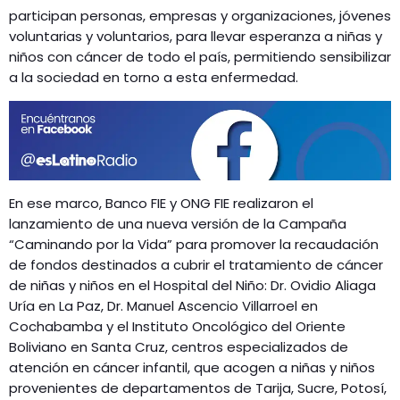
GEEKERS
participan personas, empresas y organizaciones, jóvenes
MÚSICA
voluntarias y voluntarios, para llevar esperanza a niñas y
RADIO SPLENDID
niños con cáncer de todo el país, permitiendo sensibilizar
ENTRETENIMIENTO
a la sociedad en torno a esta enfermedad.
CONTACTO
En ese marco, Banco FIE y ONG FIE realizaron el
lanzamiento de una nueva versión de la Campaña
“Caminando por la Vida” para promover la recaudación
de fondos destinados a cubrir el tratamiento de cáncer
de niñas y niños en el Hospital del Niño: Dr. Ovidio Aliaga
Uría en La Paz, Dr. Manuel Ascencio Villarroel en
Cochabamba y el Instituto Oncológico del Oriente
Boliviano en Santa Cruz, centros especializados de
atención en cáncer infantil, que acogen a niñas y niños
provenientes de departamentos de Tarija, Sucre, Potosí,