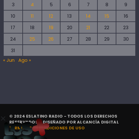
3
4
5
6
7
8
9
10
11
12
13
14
15
16
17
18
19
20
21
22
23
24
25
26
27
28
29
30
31
« Jun
Ago »
© 2024 ESLATINO RADIO - TODOS LOS DERECHOS
RESERVADOS. | DISEÑADO POR
ALCANCÍA DIGITAL
TÉRMINOS Y CONDICIONES DE USO