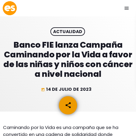
menu
close
ACTUALIDAD
play_arrow
EMISIÓN LA PAZ
Banco FIE lanza Campaña
Caminando por la Vida a favor
play_arrow
EMISIÓN COCHABAMBA
de las niñas y niños con cáncer
a nivel nacional
14 DE JULIO DE 2023
today
ESLATINO NEWS
keyboard_arrow_down
share
email
ESLATINO NEWS
LOS + TOP
ACTUALIDAD
PROGRAMACIÓN
ESPECTÁCULOS
Caminando por la Vida es una campaña que se ha
convertido en una cadena de solidaridad donde
INICIO