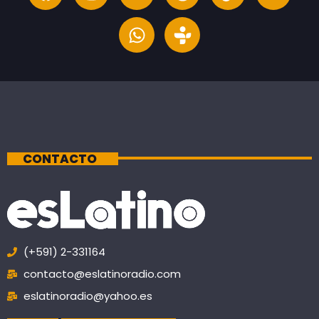
CONTACTO
(+591) 2-331164
contacto@eslatinoradio.com
eslatinoradio@yahoo.es