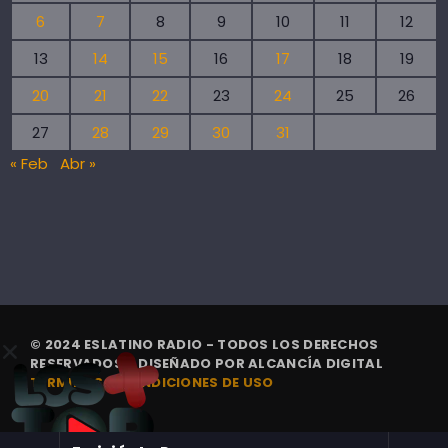
6
7
8
9
10
11
12
13
14
15
16
17
18
19
20
21
22
23
24
25
26
27
28
29
30
31
« Feb
Abr »
© 2024 ESLATINO RADIO - TODOS LOS DERECHOS
RESERVADOS. | DISEÑADO POR
ALCANCÍA DIGITAL
TÉRMINOS Y CONDICIONES DE USO