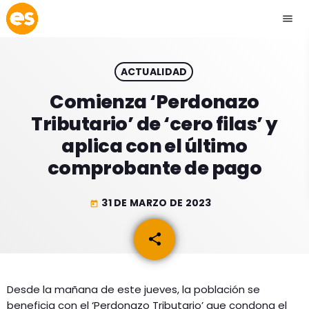
menu
close
ACTUALIDAD
play_arrow
EMISIÓN LA PAZ
Comienza ‘Perdonazo
Tributario’ de ‘cero filas’ y
play_arrow
EMISIÓN COCHABAMBA
aplica con el último
comprobante de pago
31 DE MARZO DE 2023
today
ESLATINO NEWS
keyboard_arrow_down
share
email
ESLATINO NEWS
LOS + TOP
ACTUALIDAD
PROGRAMACIÓN
ESPECTÁCULOS
Desde la mañana de este jueves, la población se
beneficia con el ‘Perdonazo Tributario’ que condona el
INICIO