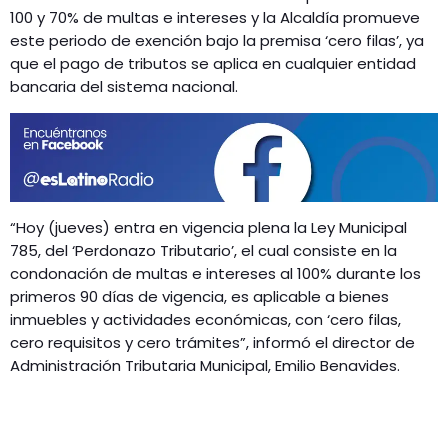
GEEKERS
100 y 70% de multas e intereses y la Alcaldía promueve
MÚSICA
este periodo de exención bajo la premisa ‘cero filas’, ya
RADIO SPLENDID
que el pago de tributos se aplica en cualquier entidad
ENTRETENIMIENTO
bancaria del sistema nacional.
CONTACTO
“Hoy (jueves) entra en vigencia plena la Ley Municipal
785, del ‘Perdonazo Tributario’, el cual consiste en la
condonación de multas e intereses al 100% durante los
primeros 90 días de vigencia, es aplicable a bienes
inmuebles y actividades económicas, con ‘cero filas,
cero requisitos y cero trámites”, informó el director de
Administración Tributaria Municipal, Emilio Benavides.