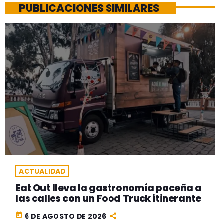
PUBLICACIONES SIMILARES
ACTUALIDAD
Eat Out lleva la gastronomía paceña a
las calles con un Food Truck itinerante
today
6 DE AGOSTO DE 2026