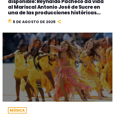
disponible: Reynaldo Pacheco da vida
al Mariscal Antonio José de Sucre en
una de las producciones históricas
más ambiciosas del cine peruano
today
6 DE AGOSTO DE 2026
MÚSICA