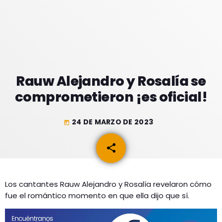
GEEKERS
MÚSICA
RADIO SPLENDID
ENTRETENIMIENTO
CONTACTO
Rauw Alejandro y Rosalía se
comprometieron ¡es oficial!
24 DE MARZO DE 2023
today
share
email
Los cantantes Rauw Alejandro y Rosalía revelaron cómo
fue el romántico momento en que ella dijo que sí.