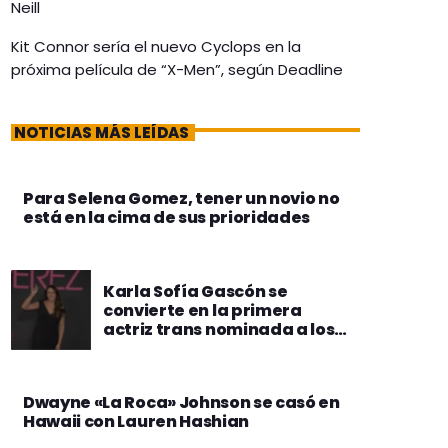
Neill
Kit Connor sería el nuevo Cyclops en la
próxima película de “X-Men”, según Deadline
NOTICIAS MÁS LEÍDAS
Para Selena Gomez, tener un novio no
está en la cima de sus prioridades
Karla Sofía Gascón se
convierte en la primera
actriz trans nominada a los
Oscars
Dwayne «La Roca» Johnson se casó en
Hawaii con Lauren Hashian