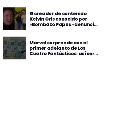
El creador de contenido
Kelvin Cris conocido por
«Bombazo Papus» denunció
amenazas tras exponer
tarifario de influencers
Marvel sorprende con el
primer adelanto de Los
Cuatro Fantásticos: así será
su entrada al UCM