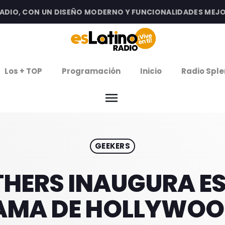
O, CON UN DISEÑO MODERNO Y FUNCIONALIDADES MEJORAD
clos
Los + TOP
Programación
Inicio
Radio Sple
arrow
EMISIÓN LA PAZ
menu
arrow
EMISIÓN COCHABAMBA
GEEKERS
IERNES DE ESTRENOS
ROGRAMACIÓN
HERS INAUGURA EST
FAMA DE HOLLYWOO