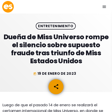
menu
close
ENTRETENIMIENTO
play_arrow
EMISIÓN LA PAZ
Dueña de Miss Universo rompe
el silencio sobre supuesto
play_arrow
EMISIÓN COCHABAMBA
fraude tras triunfo de Miss
Estados Unidos
19 DE ENERO DE 2023
today
ESLATINO NEWS
keyboard_arrow_down
share
email
ESLATINO NEWS
LOS + TOP
ACTUALIDAD
PROGRAMACIÓN
ESPECTÁCULOS
Luego de que el pasado 14 de enero se realizará el
certamen internacional de Miss Universo, en donde se
INICIO