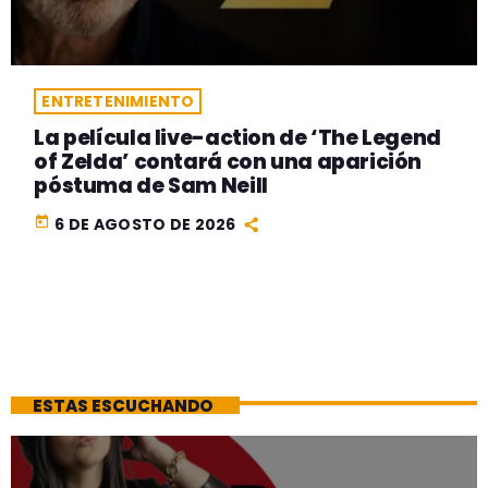
ENTRETENIMIENTO
La película live-action de ‘The Legend
of Zelda’ contará con una aparición
póstuma de Sam Neill
today
6 DE AGOSTO DE 2026
ESTAS ESCUCHANDO