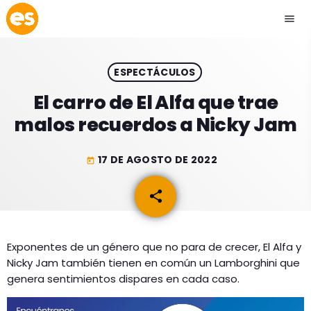
menu
close
ESPECTÁCULOS
play_arrow
EMISIÓN LA PAZ
El carro de El Alfa que trae
malos recuerdos a Nicky Jam
play_arrow
EMISIÓN COCHABAMBA
17 DE AGOSTO DE 2022
today
share
email
ESLATINO NEWS
keyboard_arrow_down
ESLATINO NEWS
LOS + TOP
Exponentes de un género que no para de crecer, El Alfa y
Nicky Jam también tienen en común un Lamborghini que
ACTUALIDAD
PROGRAMACIÓN
genera sentimientos dispares en cada caso.
ESPECTÁCULOS
INICIO