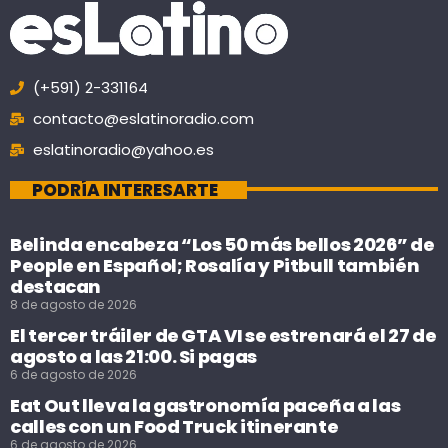
(+591) 2-331164
contacto@eslatinoradio.com
eslatinoradio@yahoo.es
PODRÍA INTERESARTE
Belinda encabeza “Los 50 más bellos 2026” de
People en Español; Rosalía y Pitbull también
destacan
8 de agosto de 2026
El tercer tráiler de GTA VI se estrenará el 27 de
agosto a las 21:00. Si pagas
6 de agosto de 2026
Eat Out lleva la gastronomía paceña a las
calles con un Food Truck itinerante
6 de agosto de 2026