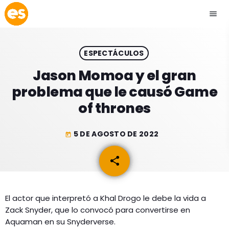
menu
close
ESPECTÁCULOS
play_arrow
EMISIÓN LA PAZ
Jason Momoa y el gran
problema que le causó Game
play_arrow
EMISIÓN COCHABAMBA
of thrones
5 DE AGOSTO DE 2022
today
ESLATINO NEWS
keyboard_arrow_down
share
email
ESLATINO NEWS
LOS + TOP
ACTUALIDAD
El actor que interpretó a Khal Drogo le debe la vida a
PROGRAMACIÓN
Zack Snyder, que lo convocó para convertirse en
ESPECTÁCULOS
Aquaman en su Snyderverse.
INICIO