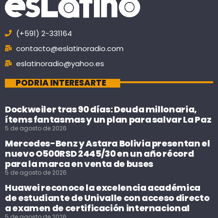
(+591) 2-331164
contacto@eslatinoradio.com
eslatinoradio@yahoo.es
PODRÍA INTERESARTE
Dockweiler tras 90 días: Deuda millonaria,
ítems fantasmas y un plan para salvar La Paz
5 de agosto de 2026
Mercedes-Benz y Astara Bolivia presentan el
nuevo O500RSD 2445/30 en un año récord
para la marca en venta de buses
5 de agosto de 2026
Huawei reconoce la excelencia académica
de estudiante de Univalle con acceso directo
a examen de certificación internacional
5 de agosto de 2026