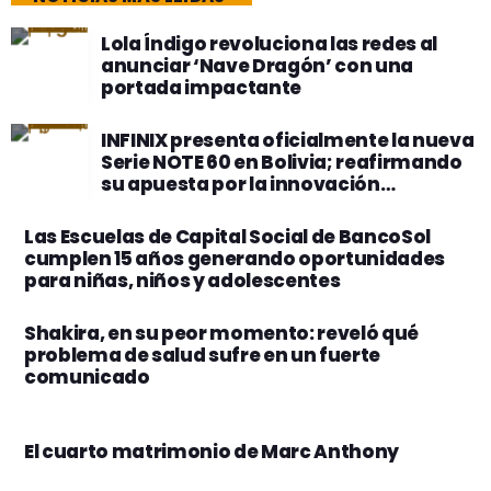
Lola Índigo revoluciona las redes al
anunciar ‘Nave Dragón’ con una
portada impactante
INFINIX presenta oficialmente la nueva
Serie NOTE 60 en Bolivia; reafirmando
su apuesta por la innovación
tecnológica
Las Escuelas de Capital Social de BancoSol
cumplen 15 años generando oportunidades
para niñas, niños y adolescentes
Shakira, en su peor momento: reveló qué
problema de salud sufre en un fuerte
comunicado
El cuarto matrimonio de Marc Anthony