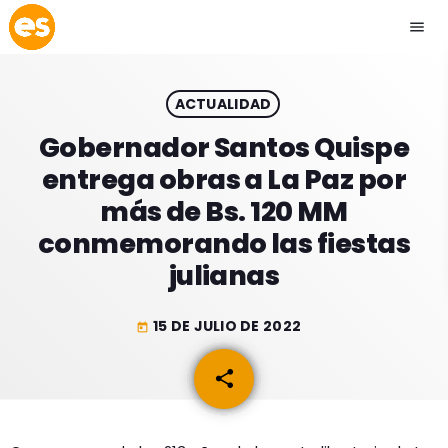
menu
close
ACTUALIDAD
play_arrow
EMISIÓN LA PAZ
Gobernador Santos Quispe
entrega obras a La Paz por
play_arrow
EMISIÓN COCHABAMBA
más de Bs. 120 MM
conmemorando las fiestas
julianas
ESLATINO NEWS
keyboard_arrow_down
15 DE JULIO DE 2022
today
ESLATINO NEWS
LOS + TOP
share
email
ACTUALIDAD
PROGRAMACIÓN
ESPECTÁCULOS
INICIO