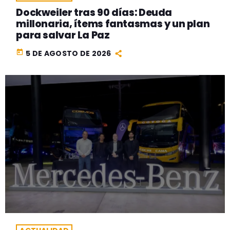
Dockweiler tras 90 días: Deuda
millonaria, ítems fantasmas y un plan
para salvar La Paz
today
5 DE AGOSTO DE 2026