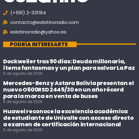
(+591) 2-331164
contacto@eslatinoradio.com
eslatinoradio@yahoo.es
PODRÍA INTERESARTE
Dockweiler tras 90 días: Deuda millonaria,
ítems fantasmas y un plan para salvar La Paz
5 de agosto de 2026
Mercedes-Benz y Astara Bolivia presentan el
nuevo O500RSD 2445/30 en un año récord
para la marca en venta de buses
5 de agosto de 2026
Huawei reconoce la excelencia académica
de estudiante de Univalle con acceso directo
a examen de certificación internacional
5 de agosto de 2026