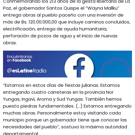
Conmemorando los 213 años de la gesta libertaria de La
GEEKERS
Paz, el gobernador Santos Quispe el “Wayna Mallku”
MÚSICA
RADIO SPLENDID
entrega obras al pueblo paceño con una inversión de
más de Bs. 120.00.000,00 que incluye caminos concluidos,
ENTRETENIMIENTO
CONTACTO
electrificación, entrega de ayuda humanitaria,
perforación de pozos de agua y el inicio de nuevas
obras.
“Estamos en estos días de fiestas julianas. Estamos
entregando cuatro carreteras en la provincia Nor
Yungas, Ingavi, Aroma y Sud Yungas. También hemos
puesto piedras fundamentales. (…) Estamos entregando
muchas obras. Personalmente estoy visitando cada
municipio porque un gobernador tiene que conocer las
necesidades del pueblo”, sostuvo la máxima autoridad
departamental.