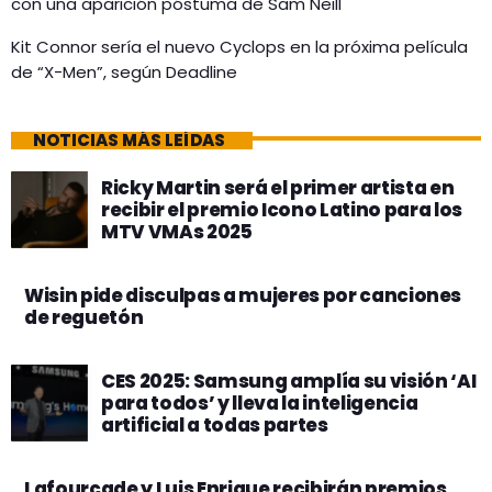
con una aparición póstuma de Sam Neill
Kit Connor sería el nuevo Cyclops en la próxima película
de “X-Men”, según Deadline
NOTICIAS MÁS LEÍDAS
Ricky Martin será el primer artista en
recibir el premio Icono Latino para los
MTV VMAs 2025
Wisin pide disculpas a mujeres por canciones
de reguetón
CES 2025: Samsung amplía su visión ‘AI
para todos’ y lleva la inteligencia
artificial a todas partes
Lafourcade y Luis Enrique recibirán premios