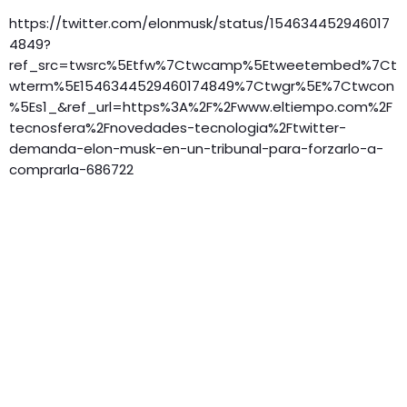
https://twitter.com/elonmusk/status/154634452946017
4849?
ref_src=twsrc%5Etfw%7Ctwcamp%5Etweetembed%7Ct
wterm%5E1546344529460174849%7Ctwgr%5E%7Ctwcon
%5Es1_&ref_url=https%3A%2F%2Fwww.eltiempo.com%2F
tecnosfera%2Fnovedades-tecnologia%2Ftwitter-
demanda-elon-musk-en-un-tribunal-para-forzarlo-a-
comprarla-686722