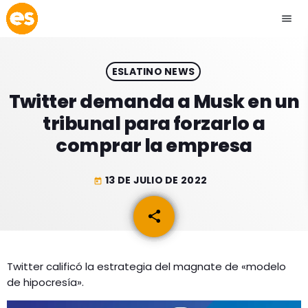
menu
close
ESLATINO NEWS
play_arrow
EMISIÓN LA PAZ
Twitter demanda a Musk en un
tribunal para forzarlo a
play_arrow
EMISIÓN COCHABAMBA
comprar la empresa
13 DE JULIO DE 2022
today
ESLATINO NEWS
keyboard_arrow_down
share
email
ESLATINO NEWS
LOS + TOP
ACTUALIDAD
Twitter calificó la estrategia del magnate de «modelo
PROGRAMACIÓN
de hipocresía».
ESPECTÁCULOS
INICIO