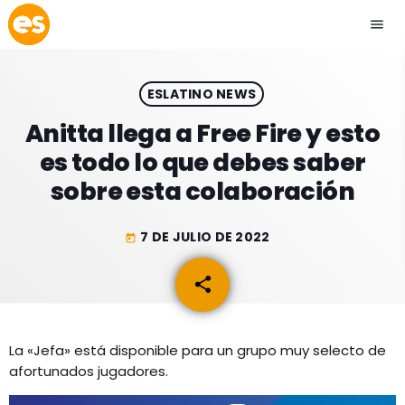
menu
close
ESLATINO NEWS
play_arrow
EMISIÓN LA PAZ
Anitta llega a Free Fire y esto
es todo lo que debes saber
play_arrow
EMISIÓN COCHABAMBA
sobre esta colaboración
7 DE JULIO DE 2022
today
ESLATINO NEWS
keyboard_arrow_down
share
email
ESLATINO NEWS
LOS + TOP
ACTUALIDAD
La «Jefa» está disponible para un grupo muy selecto de
PROGRAMACIÓN
afortunados jugadores.
ESPECTÁCULOS
INICIO