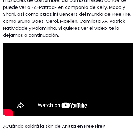
musicales de costumbre, así como un video donde se
puede ver a «A-Patroa» en compañía de Kelly, Moco y
Shani, así como otros influencers del mundo de Free Fire,
como Bruno Goes, Cerol, Maellen, Camilota XP, Patrick
Natividade y Palominha. Si quieres ver el video, te lo
dejamos a continuación.
¿Cuándo saldrá la skin de Anitta en Free Fire?