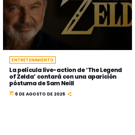
ENTRETENIMIENTO
La película live-action de ‘The Legend
of Zelda’ contará con una aparición
póstuma de Sam Neill
today
6 DE AGOSTO DE 2026