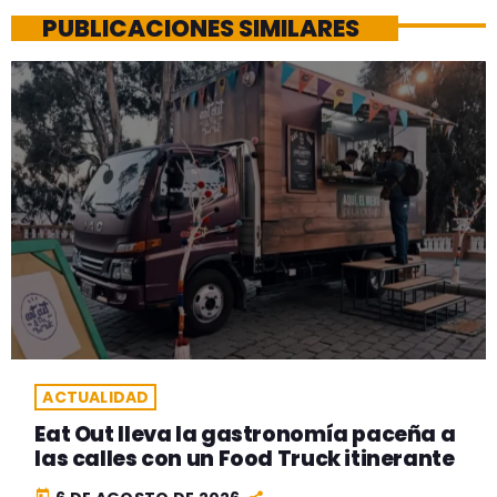
PUBLICACIONES SIMILARES
ACTUALIDAD
Eat Out lleva la gastronomía paceña a
las calles con un Food Truck itinerante
today