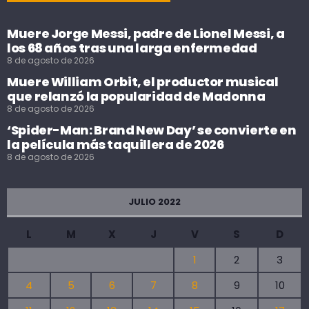
Muere Jorge Messi, padre de Lionel Messi, a
los 68 años tras una larga enfermedad
8 de agosto de 2026
Muere William Orbit, el productor musical
que relanzó la popularidad de Madonna
8 de agosto de 2026
‘Spider-Man: Brand New Day’ se convierte en
la película más taquillera de 2026
8 de agosto de 2026
JULIO 2022
L
M
X
J
V
S
D
1
2
3
4
5
6
7
8
9
10