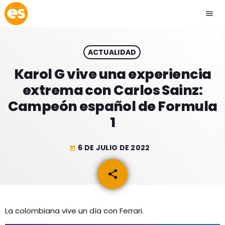
menu
close
ACTUALIDAD
play_arrow
EMISIÓN LA PAZ
Karol G vive una experiencia
extrema con Carlos Sainz:
play_arrow
EMISIÓN COCHABAMBA
Campeón español de Formula
1
6 DE JULIO DE 2022
today
ESLATINO NEWS
keyboard_arrow_down
share
email
ESLATINO NEWS
LOS + TOP
ACTUALIDAD
PROGRAMACIÓN
ESPECTÁCULOS
La colombiana vive un día con Ferrari.
INICIO