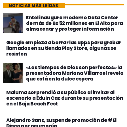
NOTICIAS MÁS LEÍDAS
Entel inaugura moderno Data Center
de más de Bs 52 millones en El Alto para
almacenar y proteger información
Google empieza a borrar las apps para grabar
llamadas en su tienda Play Store, algunas se
resisten
«Los tiempos de Dios son perfectos» la
presentadora Mariana Villarroel revela
que está en la dulce espera
Maluma sorprendió a su público al invitar al
escenario a Eduin Caz durante su presentación
en el Baja Beach Fest
Alejandro Sanz, suspende promoción de #El
Disco por neumonía