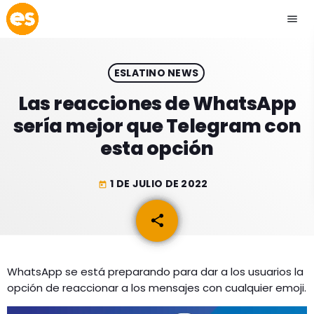
menu
close
ESLATINO NEWS
play_arrow
EMISIÓN LA PAZ
Las reacciones de WhatsApp
sería mejor que Telegram con
play_arrow
EMISIÓN COCHABAMBA
esta opción
1 DE JULIO DE 2022
today
ESLATINO NEWS
keyboard_arrow_down
share
email
ESLATINO NEWS
LOS + TOP
ACTUALIDAD
WhatsApp se está preparando para dar a los usuarios la
PROGRAMACIÓN
opción de reaccionar a los mensajes con cualquier emoji.
ESPECTÁCULOS
INICIO