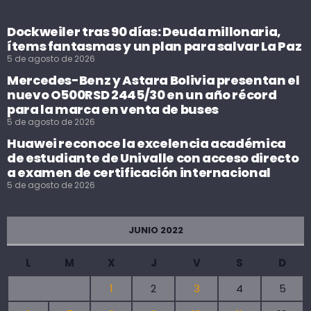
Dockweiler tras 90 días: Deuda millonaria,
ítems fantasmas y un plan para salvar La Paz
5 de agosto de 2026
Mercedes-Benz y Astara Bolivia presentan el
nuevo O500RSD 2445/30 en un año récord
para la marca en venta de buses
5 de agosto de 2026
Huawei reconoce la excelencia académica
de estudiante de Univalle con acceso directo
a examen de certificación internacional
5 de agosto de 2026
JUNIO 2022
L
M
X
J
V
S
D
1
2
3
4
5