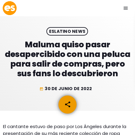
menu
close
ESLATINO NEWS
play_arrow
EMISIÓN LA PAZ
Maluma quiso pasar
desapercibido con una peluca
play_arrow
EMISIÓN COCHABAMBA
para salir de compras, pero
sus fans lo descubrieron
30 DE JUNIO DE 2022
today
ESLATINO NEWS
keyboard_arrow_down
share
email
ESLATINO NEWS
LOS + TOP
ACTUALIDAD
PROGRAMACIÓN
ESPECTÁCULOS
El cantante estuvo de paso por Los Ángeles durante la
presentación de su más reciente colección de ropa
INICIO