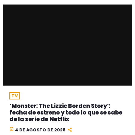
TV
‘Monster: The Lizzie Borden Story’:
fecha de estreno y todo lo que se sabe
de la serie de Netflix
today
4 DE AGOSTO DE 2026