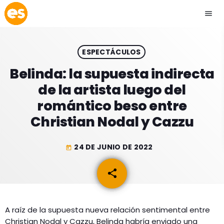
menu
close
ESPECTÁCULOS
play_arrow
EMISIÓN LA PAZ
Belinda: la supuesta indirecta
de la artista luego del
play_arrow
EMISIÓN COCHABAMBA
romántico beso entre
Christian Nodal y Cazzu
24 DE JUNIO DE 2022
today
ESLATINO NEWS
keyboard_arrow_down
share
email
ESLATINO NEWS
LOS + TOP
ACTUALIDAD
PROGRAMACIÓN
ESPECTÁCULOS
A raíz de la supuesta nueva relación sentimental entre
Christian Nodal y Cazzu, Belinda habría enviado una
INICIO