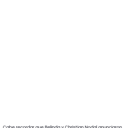
Cabe recordar que Belinda y Christian Nodal anunciaron