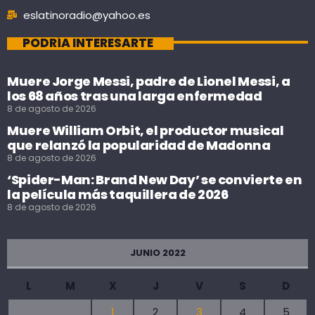
eslatinoradio@yahoo.es
PODRÍA INTERESARTE
Muere Jorge Messi, padre de Lionel Messi, a
los 68 años tras una larga enfermedad
8 de agosto de 2026
Muere William Orbit, el productor musical
que relanzó la popularidad de Madonna
8 de agosto de 2026
‘Spider-Man: Brand New Day’ se convierte en
la película más taquillera de 2026
8 de agosto de 2026
JUNIO 2022
L
M
X
J
V
S
D
1
2
3
4
5