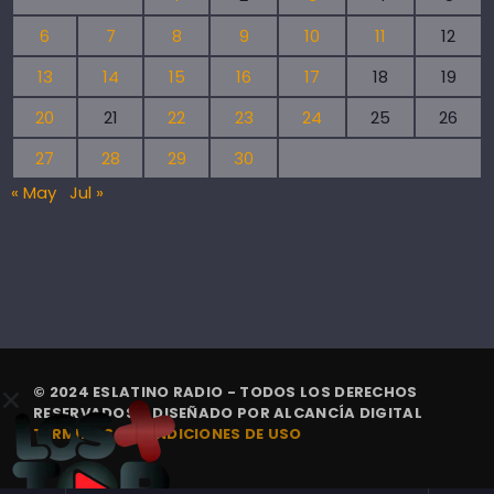
6
7
8
9
10
11
12
13
14
15
16
17
18
19
20
21
22
23
24
25
26
27
28
29
30
« May
Jul »
© 2024 ESLATINO RADIO - TODOS LOS DERECHOS
RESERVADOS. | DISEÑADO POR
ALCANCÍA DIGITAL
TÉRMINOS Y CONDICIONES DE USO