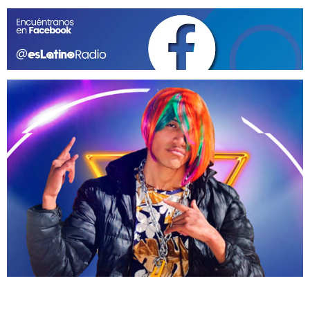
GEEKERS
MÚSICA
RADIO SPLENDID
ENTRETENIMIENTO
CONTACTO