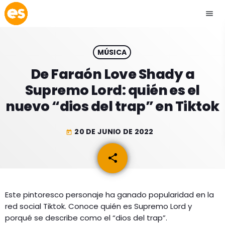
menu
close
MÚSICA
play_arrow
EMISIÓN LA PAZ
De Faraón Love Shady a
Supremo Lord: quién es el
play_arrow
EMISIÓN COCHABAMBA
nuevo “dios del trap” en Tiktok
20 DE JUNIO DE 2022
today
ESLATINO NEWS
keyboard_arrow_down
share
email
ESLATINO NEWS
LOS + TOP
ACTUALIDAD
Este pintoresco personaje ha ganado popularidad en la
PROGRAMACIÓN
red social Tiktok. Conoce quién es Supremo Lord y
ESPECTÁCULOS
porqué se describe como el “dios del trap”.
INICIO