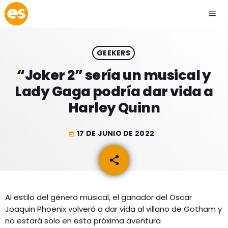
menu
close
GEEKERS
play_arrow
EMISIÓN LA PAZ
“Joker 2” sería un musical y
Lady Gaga podría dar vida a
play_arrow
EMISIÓN COCHABAMBA
Harley Quinn
17 DE JUNIO DE 2022
today
ESLATINO NEWS
keyboard_arrow_down
share
email
ESLATINO NEWS
LOS + TOP
ACTUALIDAD
Al estilo del género musical, el ganador del Oscar
PROGRAMACIÓN
Joaquin Phoenix volverá a dar vida al villano de Gotham y
ESPECTÁCULOS
no estará solo en esta próxima aventura
INICIO