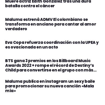
Muere actriz Edith González tras una dura
batalla contra el cáncer
Maluma estrená ADMV El colombiano se
transforma en anciano para cantar al amor
verdadero
Eva Copa refuerza coordinación con la UPEA y
es ovacionada en un acto
BTS gana 3 premios en los Billboard Music
Awards 2022 + rompe el récord de Destiny’s
Child para convertirse en el grupo con más
victorias en los BBMAs
Maluma publica en instagram un sexy baile
para promocionar su nueva canción «Mala
mía»