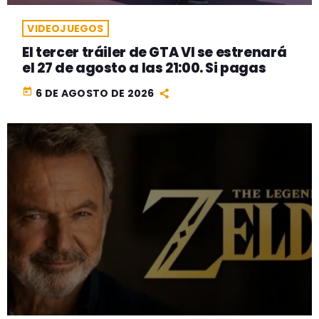
VIDEOJUEGOS
El tercer tráiler de GTA VI se estrenará
el 27 de agosto a las 21:00. Si pagas
today
6 DE AGOSTO DE 2026