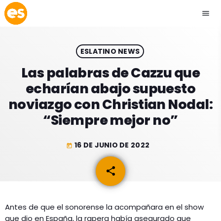
menu
close
ESLATINO NEWS
play_arrow
EMISIÓN LA PAZ
Las palabras de Cazzu que
echarían abajo supuesto
play_arrow
EMISIÓN COCHABAMBA
noviazgo con Christian Nodal:
“Siempre mejor no”
16 DE JUNIO DE 2022
today
ESLATINO NEWS
keyboard_arrow_down
share
email
ESLATINO NEWS
LOS + TOP
ACTUALIDAD
PROGRAMACIÓN
ESPECTÁCULOS
Antes de que el sonorense la acompañara en el show
que dio en España, la rapera había asegurado que
INICIO