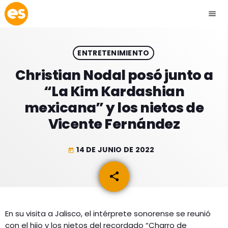
menu
close
ENTRETENIMIENTO
play_arrow
EMISIÓN LA PAZ
Christian Nodal posó junto a
“La Kim Kardashian
play_arrow
EMISIÓN COCHABAMBA
mexicana” y los nietos de
Vicente Fernández
14 DE JUNIO DE 2022
today
ESLATINO NEWS
keyboard_arrow_down
share
email
ESLATINO NEWS
LOS + TOP
ACTUALIDAD
PROGRAMACIÓN
ESPECTÁCULOS
En su visita a Jalisco, el intérprete sonorense se reunió
con el hijo y los nietos del recordado “Charro de
INICIO