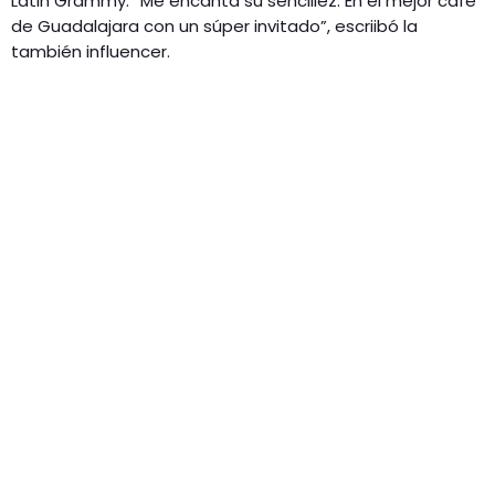
Latin Grammy: “Me encanta su sencillez. En el mejor café
de Guadalajara con un súper invitado”, escriibó la
también influencer.