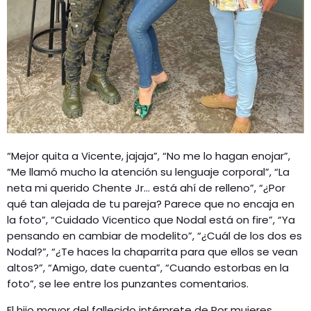
“Mejor quita a Vicente, jajaja”, “No me lo hagan enojar”,
“Me llamó mucho la atención su lenguaje corporal”, “La
neta mi querido Chente Jr… está ahí de relleno”, “¿Por
qué tan alejada de tu pareja? Parece que no encaja en
la foto”, “Cuidado Vicentico que Nodal está on fire”, “Ya
pensando en cambiar de modelito”, “¿Cuál de los dos es
Nodal?”, “¿Te haces la chaparrita para que ellos se vean
altos?”, “Amigo, date cuenta”, “Cuando estorbas en la
foto”, se lee entre los punzantes comentarios.
El hijo mayor del fallecido intérprete de Por mujeres