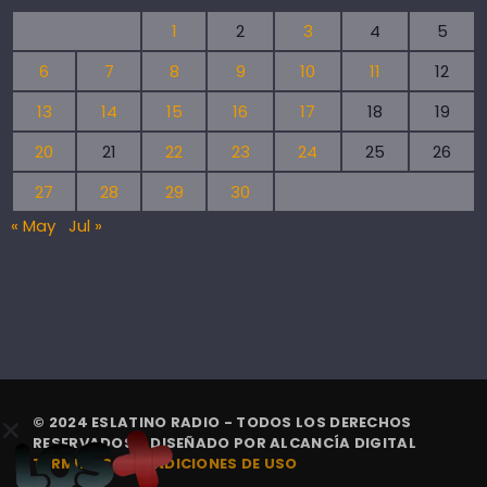
1
2
3
4
5
6
7
8
9
10
11
12
13
14
15
16
17
18
19
20
21
22
23
24
25
26
27
28
29
30
« May
Jul »
© 2024 ESLATINO RADIO - TODOS LOS DERECHOS
RESERVADOS. | DISEÑADO POR
ALCANCÍA DIGITAL
TÉRMINOS Y CONDICIONES DE USO