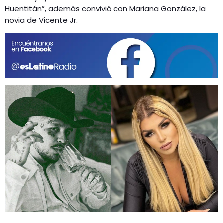
GEEKERS
Huentitán”, además convivió con Mariana González, la
MÚSICA
novia de Vicente Jr.
RADIO SPLENDID
ENTRETENIMIENTO
CONTACTO