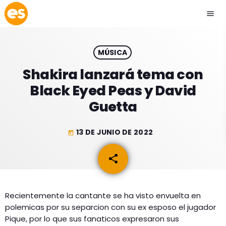
menu
close
MÚSICA
play_arrow
EMISIÓN LA PAZ
Shakira lanzará tema con
Black Eyed Peas y David
play_arrow
EMISIÓN COCHABAMBA
Guetta
13 DE JUNIO DE 2022
today
ESLATINO NEWS
keyboard_arrow_down
share
email
ESLATINO NEWS
LOS + TOP
ACTUALIDAD
Recientemente la cantante se ha visto envuelta en
PROGRAMACIÓN
polemicas por su separcion con su ex esposo el jugador
ESPECTÁCULOS
Pique, por lo que sus fanaticos expresaron sus
INICIO