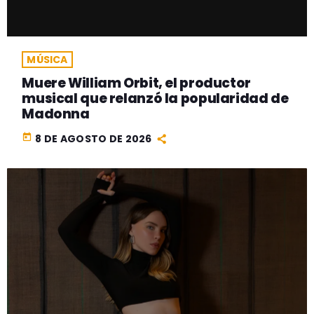
MÚSICA
Muere William Orbit, el productor
musical que relanzó la popularidad de
Madonna
today
8 DE AGOSTO DE 2026