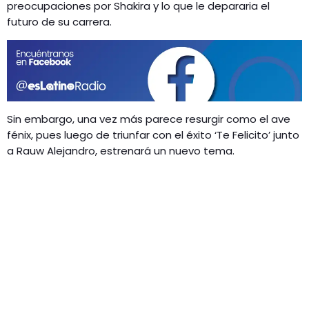
GEEKERS
preocupaciones por Shakira y lo que le depararia el
futuro de su carrera.
MÚSICA
RADIO SPLENDID
ENTRETENIMIENTO
CONTACTO
Sin embargo, una vez más parece resurgir como el ave
fénix, pues luego de triunfar con el éxito ‘Te Felicito’ junto
a Rauw Alejandro, estrenará un nuevo tema.