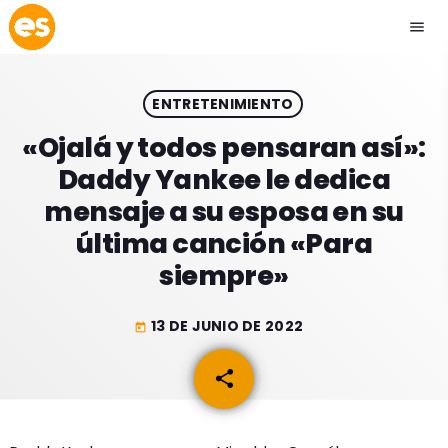
menu
close
ENTRETENIMIENTO
play_arrow
EMISIÓN LA PAZ
«Ojalá y todos pensaran así»:
Daddy Yankee le dedica
play_arrow
EMISIÓN COCHABAMBA
mensaje a su esposa en su
última canción «Para
siempre»
ESLATINO NEWS
keyboard_arrow_down
13 DE JUNIO DE 2022
today
ESLATINO NEWS
LOS + TOP
share
email
ACTUALIDAD
PROGRAMACIÓN
ESPECTÁCULOS
INICIO