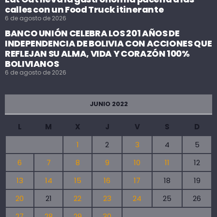
calles con un Food Truck itinerante
6 de agosto de 2026
BANCO UNIÓN CELEBRA LOS 201 AÑOS DE
INDEPENDENCIA DE BOLIVIA CON ACCIONES QUE
REFLEJAN SU ALMA, VIDA Y CORAZÓN 100%
BOLIVIANOS
6 de agosto de 2026
JUNIO 2022
L
M
X
J
V
S
D
1
2
3
4
5
6
7
8
9
10
11
12
13
14
15
16
17
18
19
20
21
22
23
24
25
26
27
28
29
30