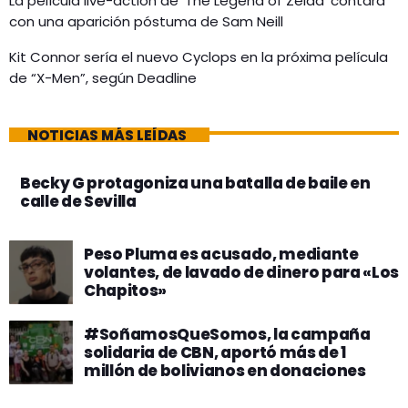
La película live-action de ‘The Legend of Zelda’ contará
con una aparición póstuma de Sam Neill
Kit Connor sería el nuevo Cyclops en la próxima película
de “X-Men”, según Deadline
NOTICIAS MÁS LEÍDAS
Becky G protagoniza una batalla de baile en
calle de Sevilla
Peso Pluma es acusado, mediante
volantes, de lavado de dinero para «Los
Chapitos»
#SoñamosQueSomos, la campaña
solidaria de CBN, aportó más de 1
millón de bolivianos en donaciones