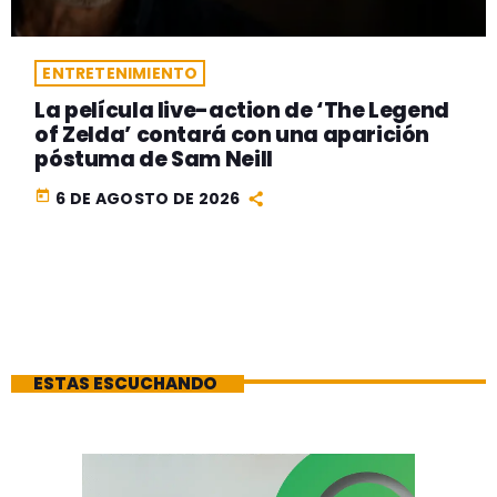
ENTRETENIMIENTO
La película live-action de ‘The Legend
of Zelda’ contará con una aparición
póstuma de Sam Neill
today
6 DE AGOSTO DE 2026
ESTAS ESCUCHANDO