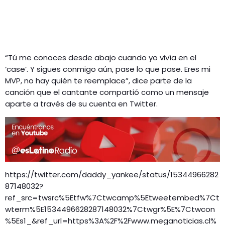
“Tú me conoces desde abajo cuando yo vivía en el
‘case’. Y sigues conmigo aún, pase lo que pase. Eres mi
MVP, no hay quién te reemplace”, dice parte de la
canción que el cantante compartió como un mensaje
aparte a través de su cuenta en Twitter.
https://twitter.com/daddy_yankee/status/15344966282
87148032?
ref_src=twsrc%5Etfw%7Ctwcamp%5Etweetembed%7Ct
wterm%5E1534496628287148032%7Ctwgr%5E%7Ctwcon
%5Es1_&ref_url=https%3A%2F%2Fwww.meganoticias.cl%