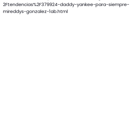
2Ftendencias%2F379924-daddy-yankee-para-siempre-
mireddys-gonzalez-1ab.html