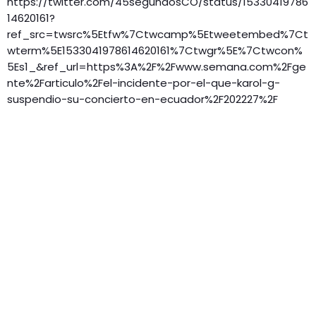
https://twitter.com/45segundosCO/status/15330419786
14620161?
ref_src=twsrc%5Etfw%7Ctwcamp%5Etweetembed%7Ct
wterm%5E1533041978614620161%7Ctwgr%5E%7Ctwcon%
5Es1_&ref_url=https%3A%2F%2Fwww.semana.com%2Fge
nte%2Farticulo%2Fel-incidente-por-el-que-karol-g-
suspendio-su-concierto-en-ecuador%2F202227%2F