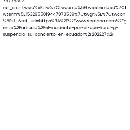
7873539?
ref_src=twsrc%5Etfw%7Ctwcamp%5Etweetembed%7Ct
wterm%5E1532955019447873539%7Ctwgr%5E%7Ctwcon
%5Es1_&ref_url=https%3A%2F%2Fwww.semana.com%2Fg
ente%2Farticulo%2Fel-incidente-por-el-que-karol-g-
suspendio-su-concierto-en-ecuador%2F202227%2F