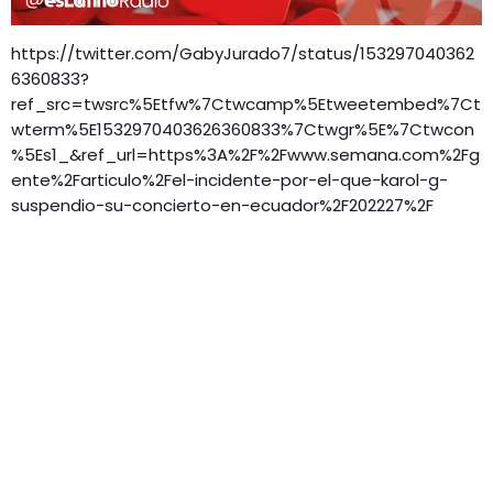
https://twitter.com/GabyJurado7/status/153297040362
6360833?
ref_src=twsrc%5Etfw%7Ctwcamp%5Etweetembed%7Ct
wterm%5E1532970403626360833%7Ctwgr%5E%7Ctwcon
%5Es1_&ref_url=https%3A%2F%2Fwww.semana.com%2Fg
ente%2Farticulo%2Fel-incidente-por-el-que-karol-g-
suspendio-su-concierto-en-ecuador%2F202227%2F