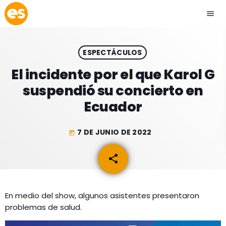
menu
close
ESPECTÁCULOS
play_arrow
EMISIÓN LA PAZ
El incidente por el que Karol G
suspendió su concierto en
play_arrow
EMISIÓN COCHABAMBA
Ecuador
7 DE JUNIO DE 2022
today
ESLATINO NEWS
keyboard_arrow_down
share
email
ESLATINO NEWS
LOS + TOP
ACTUALIDAD
En medio del show, algunos asistentes presentaron
PROGRAMACIÓN
problemas de salud.
ESPECTÁCULOS
INICIO