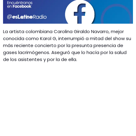
GEEKERS
MÚSICA
RADIO SPLENDID
ENTRETENIMIENTO
CONTACTO
La artista colombiana Carolina Giraldo Navarro, mejor
conocida como Karol G, interrumpió a mitad del show su
más reciente concierto por la presunta presencia de
gases lacrimógenos. Aseguró que lo hacía por la salud
de los asistentes y por la de ella.