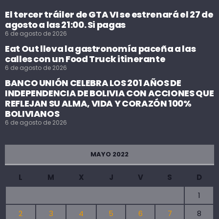
El tercer tráiler de GTA VI se estrenará el 27 de
agosto a las 21:00. Si pagas
6 de agosto de 2026
Eat Out lleva la gastronomía paceña a las
calles con un Food Truck itinerante
6 de agosto de 2026
BANCO UNIÓN CELEBRA LOS 201 AÑOS DE
INDEPENDENCIA DE BOLIVIA CON ACCIONES QUE
REFLEJAN SU ALMA, VIDA Y CORAZÓN 100%
BOLIVIANOS
6 de agosto de 2026
MAYO 2022
L
M
X
J
V
S
D
1
2
3
4
5
6
7
8