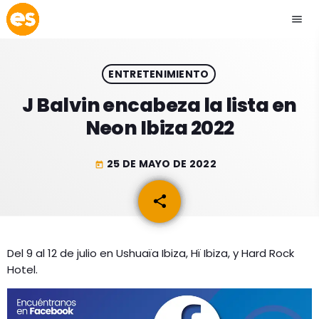
menu
close
ENTRETENIMIENTO
play_arrow
EMISIÓN LA PAZ
J Balvin encabeza la lista en
Neon Ibiza 2022
play_arrow
EMISIÓN COCHABAMBA
25 DE MAYO DE 2022
today
share
email
ESLATINO NEWS
keyboard_arrow_down
ESLATINO NEWS
LOS + TOP
Del 9 al 12 de julio en Ushuaïa ​​Ibiza, Hï Ibiza, y Hard Rock
Hotel.
ACTUALIDAD
PROGRAMACIÓN
ESPECTÁCULOS
INICIO