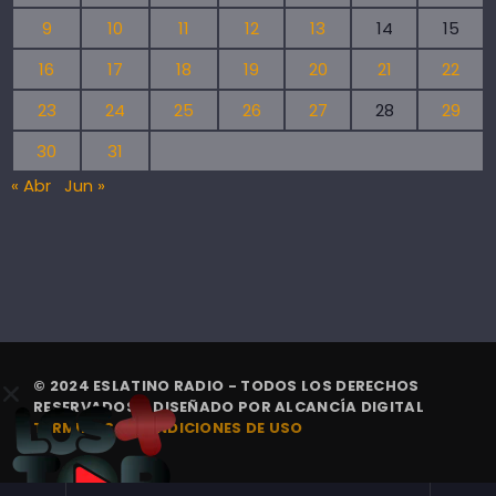
9
10
11
12
13
14
15
16
17
18
19
20
21
22
23
24
25
26
27
28
29
30
31
« Abr
Jun »
© 2024 ESLATINO RADIO - TODOS LOS DERECHOS
RESERVADOS. | DISEÑADO POR
ALCANCÍA DIGITAL
TÉRMINOS Y CONDICIONES DE USO