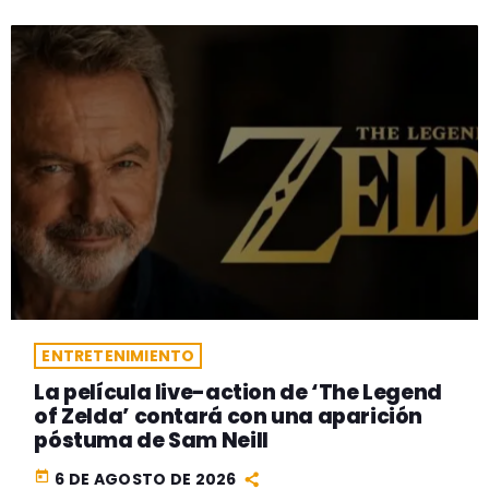
ENTRETENIMIENTO
La película live-action de ‘The Legend
of Zelda’ contará con una aparición
póstuma de Sam Neill
today
6 DE AGOSTO DE 2026