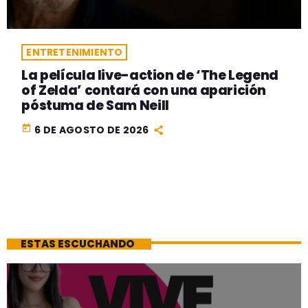
ENTRETENIMIENTO
La película live-action de ‘The Legend
of Zelda’ contará con una aparición
póstuma de Sam Neill
today
6 DE AGOSTO DE 2026
ESTAS ESCUCHANDO