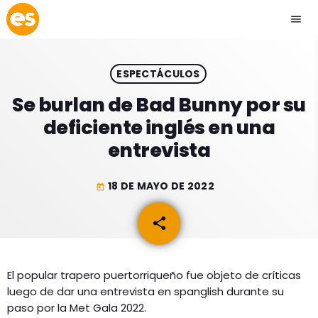
menu
close
ESPECTÁCULOS
play_arrow
EMISIÓN LA PAZ
Se burlan de Bad Bunny por su
deficiente inglés en una
play_arrow
EMISIÓN COCHABAMBA
entrevista
18 DE MAYO DE 2022
today
ESLATINO NEWS
keyboard_arrow_down
share
email
ESLATINO NEWS
LOS + TOP
ACTUALIDAD
El popular trapero puertorriqueño fue objeto de críticas
PROGRAMACIÓN
luego de dar una entrevista en spanglish durante su
ESPECTÁCULOS
paso por la Met Gala 2022.
INICIO