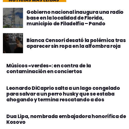
Gobierno nacional inaugura una radio
base en la localidad de Florida,
municipio de Filadelfia – Pando
Bianca Censori desató la polémica tras
aparecer sin ropa en la alfombra roja
Músicos «verdes»: en contra de la
contaminación en conciertos
Leonardo DiCaprio salta a un lago congelado
para salvar a un perro husky que se estaba
ahogando y termina rescatando a dos
Dua Lipa, nombrada embajadora honorífica de
Kosovo