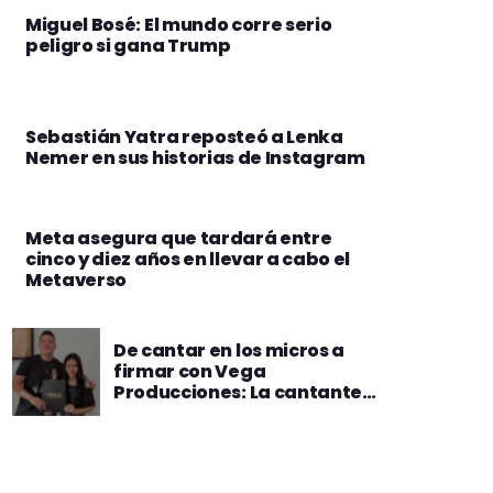
Miguel Bosé: El mundo corre serio
peligro si gana Trump
Sebastián Yatra reposteó a Lenka
Nemer en sus historias de Instagram
Meta asegura que tardará entre
cinco y diez años en llevar a cabo el
Metaverso
De cantar en los micros a
firmar con Vega
Producciones: La cantante
Fabi Valdivia inicia nueva
etapa musical