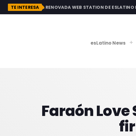
DESCUBRE LA RENOVADA WEB STATION DE ESLATINO RAD
TE INTERESA
esLatino News
play_
play_
V
P
Faraón Love 
fi