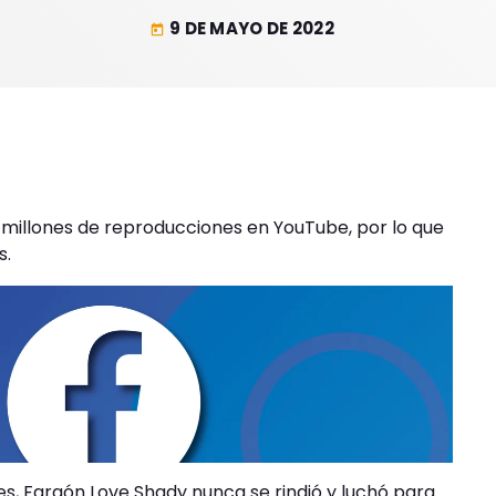
9 DE MAYO DE 2022
today
millones de reproducciones en YouTube, por lo que
s.
, Faraón Love Shady nunca se rindió y luchó para