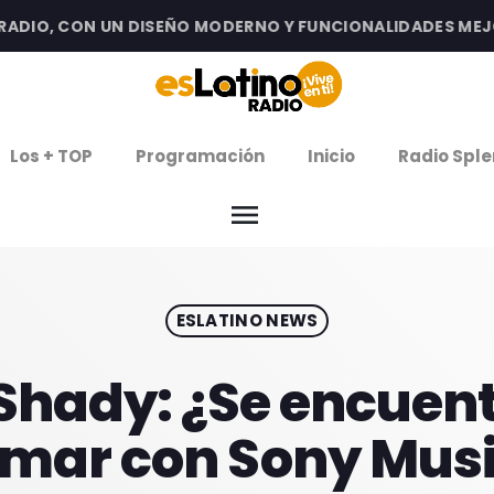
IO, CON UN DISEÑO MODERNO Y FUNCIONALIDADES MEJORAD
clos
Los + TOP
Programación
Inicio
Radio Sple
arrow
EMISIÓN LA PAZ
menu
arrow
EMISIÓN COCHABAMBA
ESLATINO NEWS
IERNES DE ESTRENOS
ROGRAMACIÓN
Shady: ¿Se encuen
rmar con Sony Mus