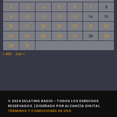
2
3
4
5
6
7
8
9
10
11
12
13
14
15
16
17
18
19
20
21
22
23
24
25
26
27
28
29
30
31
« Abr
Jun »
© 2024 ESLATINO RADIO - TODOS LOS DERECHOS
RESERVADOS. | DISEÑADO POR
ALCANCÍA DIGITAL
TÉRMINOS Y CONDICIONES DE USO