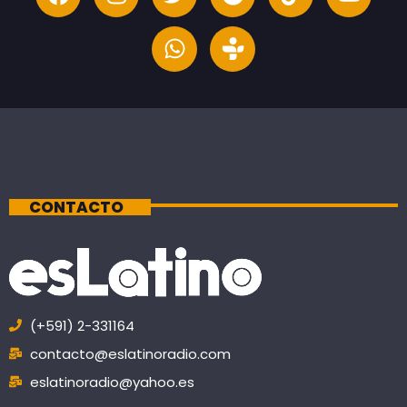
CONTACTO
(+591) 2-331164
contacto@eslatinoradio.com
eslatinoradio@yahoo.es