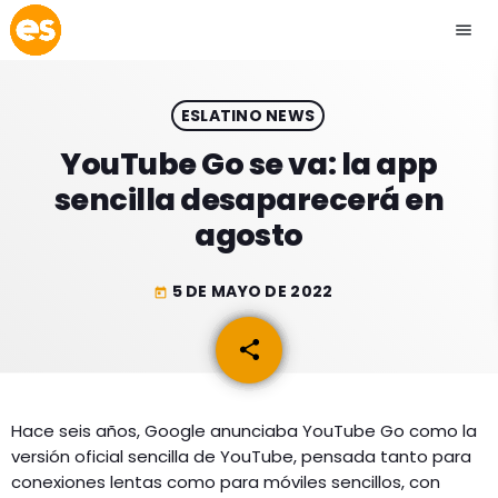
menu
close
ESLATINO NEWS
play_arrow
EMISIÓN LA PAZ
YouTube Go se va: la app
sencilla desaparecerá en
play_arrow
EMISIÓN COCHABAMBA
agosto
5 DE MAYO DE 2022
today
ESLATINO NEWS
keyboard_arrow_down
share
email
ESLATINO NEWS
LOS + TOP
ACTUALIDAD
Hace seis años, Google anunciaba YouTube Go como la
PROGRAMACIÓN
versión oficial sencilla de YouTube, pensada tanto para
ESPECTÁCULOS
conexiones lentas como para móviles sencillos, con
INICIO