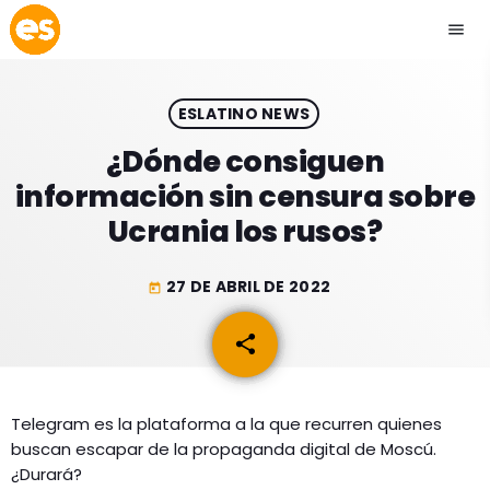
menu
close
ESLATINO NEWS
play_arrow
EMISIÓN LA PAZ
¿Dónde consiguen
información sin censura sobre
play_arrow
EMISIÓN COCHABAMBA
Ucrania los rusos?
27 DE ABRIL DE 2022
today
ESLATINO NEWS
keyboard_arrow_down
share
email
ESLATINO NEWS
LOS + TOP
ACTUALIDAD
Telegram es la plataforma a la que recurren quienes
PROGRAMACIÓN
buscan escapar de la propaganda digital de Moscú.
ESPECTÁCULOS
¿Durará?
INICIO