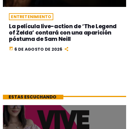
ENTRETENIMIENTO
La película live-action de ‘The Legend
of Zelda’ contará con una aparición
póstuma de Sam Neill
today
6 DE AGOSTO DE 2026
ESTAS ESCUCHANDO