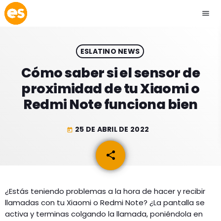
menu
close
ESLATINO NEWS
play_arrow
EMISIÓN LA PAZ
Cómo saber si el sensor de
proximidad de tu Xiaomi o
play_arrow
EMISIÓN COCHABAMBA
Redmi Note funciona bien
25 DE ABRIL DE 2022
today
ESLATINO NEWS
keyboard_arrow_down
share
email
ESLATINO NEWS
LOS + TOP
ACTUALIDAD
¿Estás teniendo problemas a la hora de hacer y recibir
PROGRAMACIÓN
llamadas con tu Xiaomi o Redmi Note? ¿La pantalla se
ESPECTÁCULOS
activa y terminas colgando la llamada, poniéndola en
INICIO