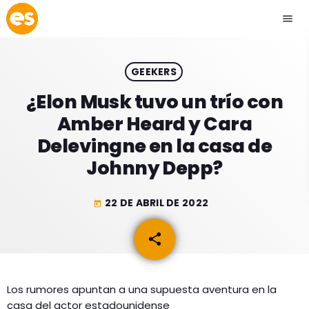
menu
close
GEEKERS
play_arrow
EMISIÓN LA PAZ
¿Elon Musk tuvo un trío con
Amber Heard y Cara
play_arrow
EMISIÓN COCHABAMBA
Delevingne en la casa de
Johnny Depp?
22 DE ABRIL DE 2022
today
ESLATINO NEWS
keyboard_arrow_down
share
email
ESLATINO NEWS
LOS + TOP
ACTUALIDAD
PROGRAMACIÓN
ESPECTÁCULOS
Los rumores apuntan a una supuesta aventura en la
casa del actor estadounidense
INICIO