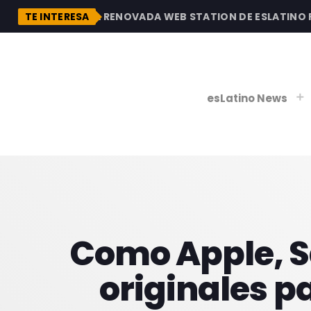
DESCUBRE LA RENOVADA WEB STATION DE ESLATINO RAD
TE INTERESA
esLatino News
play_
play_
V
P
Como Apple, S
originales p