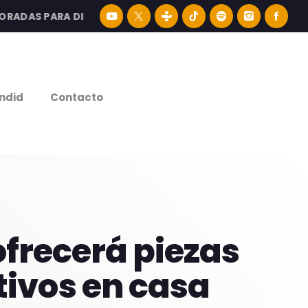
AS PARA DISFRUTAR LA MEJOR MÚSICA LATINA Y CONTENI
e
ndid
Contacto
frecerá piezas
tivos en casa