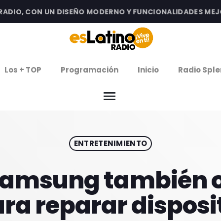
IO, CON UN DISEÑO MODERNO Y FUNCIONALIDADES MEJORAD
clos
Los + TOP
Programación
Inicio
Radio Sple
arrow
EMISIÓN LA PAZ
menu
arrow
EMISIÓN COCHABAMBA
ENTRETENIMIENTO
IERNES DE ESTRENOS
ROGRAMACIÓN
amsung también o
ara reparar disposi