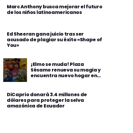
Marc Anthony busca mejorar el futuro
de los niños latinoamericanos
Ed Sheeran gana juicio tras ser
acusado de plagiar su éxito «Shape of
You»
¡Elmo se muda! Plaza
Sésamo renueva su magia y
encuentra nuevo hogar en
Netflix
DiCaprio donará 3.4 millones de
dólares para proteger la selva
amazónica de Ecuador