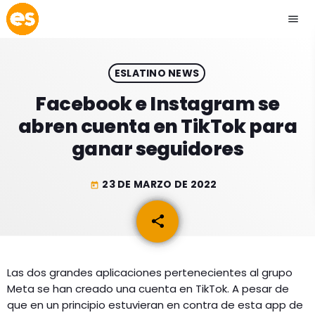
menu
close
ESLATINO NEWS
play_arrow
EMISIÓN LA PAZ
Facebook e Instagram se
abren cuenta en TikTok para
play_arrow
EMISIÓN COCHABAMBA
ganar seguidores
23 DE MARZO DE 2022
today
ESLATINO NEWS
keyboard_arrow_down
share
email
ESLATINO NEWS
LOS + TOP
ACTUALIDAD
Las dos grandes aplicaciones pertenecientes al grupo
PROGRAMACIÓN
Meta se han creado una cuenta en TikTok. A pesar de
ESPECTÁCULOS
que en un principio estuvieran en contra de esta app de
INICIO