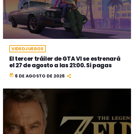
VIDEOJUEGOS
El tercer tráiler de GTA VI se estrenará
el 27 de agosto a las 21:00. Si pagas
today
6 DE AGOSTO DE 2026