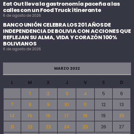
Eat Out lleva la gastronomía paceña a las
calles con un Food Truck itinerante
6 de agosto de 2026
BANCO UNIÓN CELEBRA LOS 201 AÑOS DE
INDEPENDENCIA DE BOLIVIA CON ACCIONES QUE
REFLEJAN SU ALMA, VIDA Y CORAZÓN 100%
BOLIVIANOS
6 de agosto de 2026
MARZO 2022
L
M
X
J
V
S
D
1
2
3
4
5
6
7
8
9
10
11
12
13
14
15
16
17
18
19
20
21
22
23
24
25
26
27