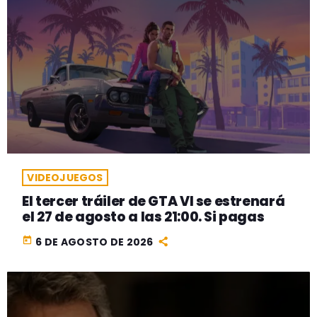
VIDEOJUEGOS
El tercer tráiler de GTA VI se estrenará
el 27 de agosto a las 21:00. Si pagas
today
6 DE AGOSTO DE 2026