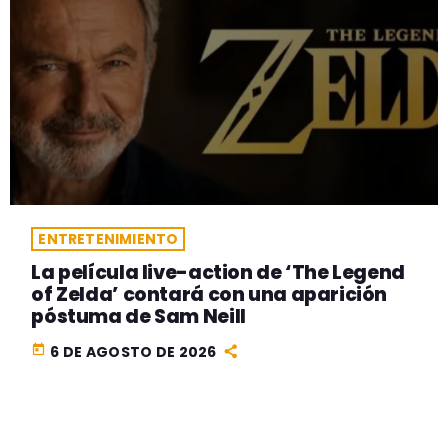
ENTRETENIMIENTO
La película live-action de ‘The Legend
of Zelda’ contará con una aparición
póstuma de Sam Neill
today
6 DE AGOSTO DE 2026