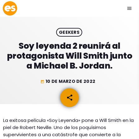
menu
close
GEEKERS
play_arrow
EMISIÓN LA PAZ
Soy leyenda 2 reunirá al
protagonista Will Smith junto
play_arrow
EMISIÓN COCHABAMBA
a Michael B. Jordan.
10 DE MARZO DE 2022
today
ESLATINO NEWS
keyboard_arrow_down
share
email
ESLATINO NEWS
LOS + TOP
ACTUALIDAD
La exitosa película «Soy Leyenda» pone a Will Smith en la
PROGRAMACIÓN
piel de Robert Neville. Uno de los poquísimos
ESPECTÁCULOS
supervivientes a una catástrofe que convierte a la
INICIO