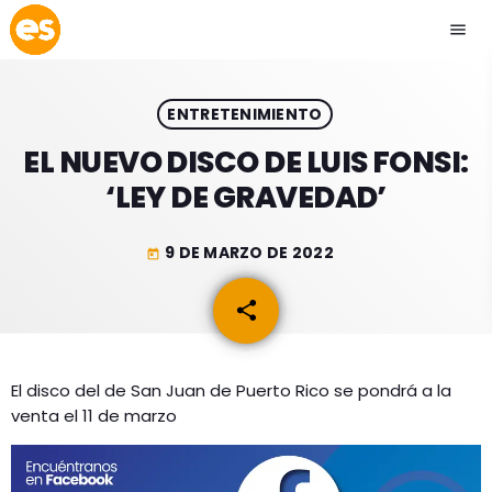
menu
close
ENTRETENIMIENTO
play_arrow
EMISIÓN LA PAZ
EL NUEVO DISCO DE LUIS FONSI:
‘LEY DE GRAVEDAD’
play_arrow
EMISIÓN COCHABAMBA
9 DE MARZO DE 2022
today
share
email
ESLATINO NEWS
keyboard_arrow_down
ESLATINO NEWS
LOS + TOP
El disco del de San Juan de Puerto Rico se pondrá a la
venta el 11 de marzo
ACTUALIDAD
PROGRAMACIÓN
ESPECTÁCULOS
INICIO