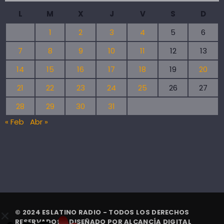
L
M
X
J
V
S
D
1
2
3
4
5
6
7
8
9
10
11
12
13
14
15
16
17
18
19
20
21
22
23
24
25
26
27
28
29
30
31
« Feb
Abr »
© 2024 ESLATINO RADIO - TODOS LOS DERECHOS
RESERVADOS. | DISEÑADO POR
ALCANCÍA DIGITAL