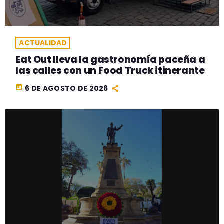
ACTUALIDAD
Eat Out lleva la gastronomía paceña a
las calles con un Food Truck itinerante
today
6 DE AGOSTO DE 2026