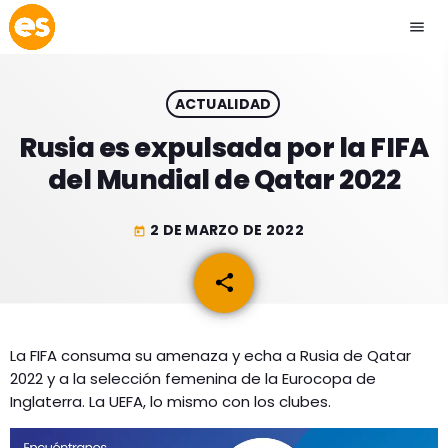
menu
close
ACTUALIDAD
play_arrow
EMISIÓN LA PAZ
Rusia es expulsada por la FIFA
del Mundial de Qatar 2022
play_arrow
EMISIÓN COCHABAMBA
2 DE MARZO DE 2022
today
share
email
ESLATINO NEWS
keyboard_arrow_down
ESLATINO NEWS
LOS + TOP
La FIFA consuma su amenaza y echa a Rusia de Qatar
2022 y a la selección femenina de la Eurocopa de
ACTUALIDAD
PROGRAMACIÓN
Inglaterra. La UEFA, lo mismo con los clubes.
ESPECTÁCULOS
INICIO