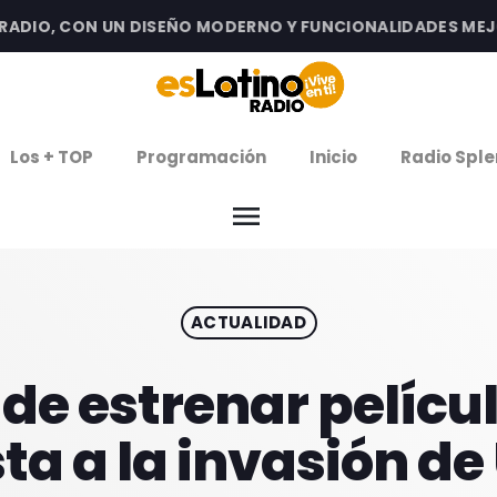
IO, CON UN DISEÑO MODERNO Y FUNCIONALIDADES MEJORA
clos
Los + TOP
Programación
Inicio
Radio Sple
arrow
EMISIÓN LA PAZ
menu
arrow
EMISIÓN COCHABAMBA
ACTUALIDAD
IERNES DE ESTRENOS
ROGRAMACIÓN
de estrenar pelícu
ta a la invasión de