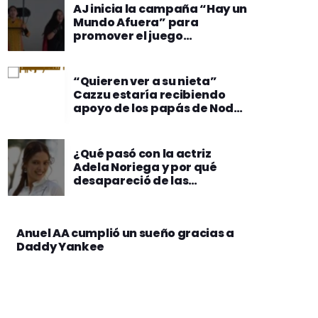
AJ inicia la campaña “Hay un
Mundo Afuera” para
promover el juego
responsable
“Quieren ver a su nieta”
Cazzu estaría recibiendo
apoyo de los papás de Nodal
para que Inti pueda viajar
¿Qué pasó con la actriz
Adela Noriega y por qué
desapareció de las
telenovelas?
Anuel AA cumplió un sueño gracias a
Daddy Yankee