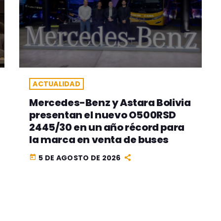
ACTUALIDAD
Mercedes-Benz y Astara Bolivia
presentan el nuevo O500RSD
2445/30 en un año récord para
la marca en venta de buses
5 DE AGOSTO DE 2026
today