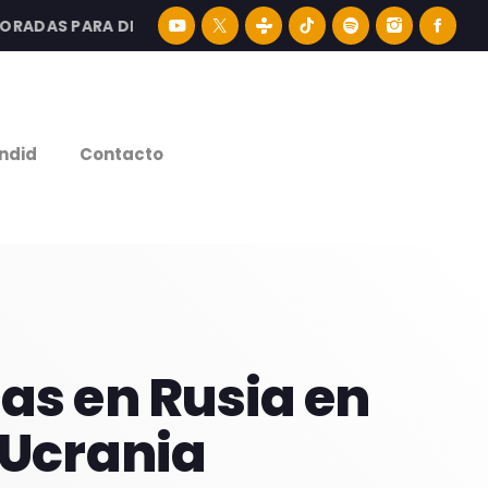
DAS PARA DISFRUTAR LA MEJOR MÚSICA LATINA Y CONTENI
e
ndid
Contacto
las en Rusia en
 Ucrania