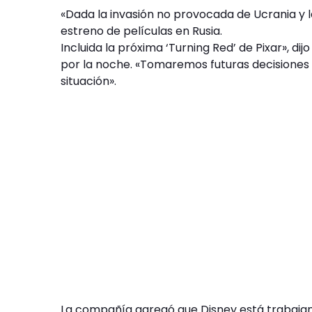
«Dada la invasión no provocada de Ucrania y l
estreno de películas en Rusia.
Incluida la próxima ‘Turning Red’ de Pixar», d
por la noche. «Tomaremos futuras decisiones 
situación».
La compañía agregó que Disney está trabajan