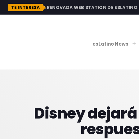
DESCUBRE LA RENOVADA WEB STATION DE ESLATINO RAD
TE INTERESA
esLatino News
play_
play_
V
P
Disney dejará 
respues