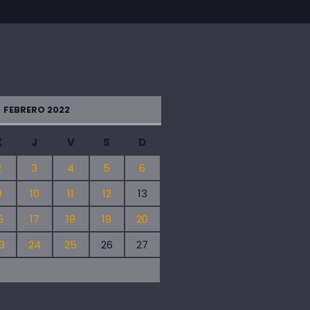
FEBRERO 2022
X
J
V
S
D
2
3
4
5
6
9
10
11
12
13
6
17
18
19
20
3
24
25
26
27