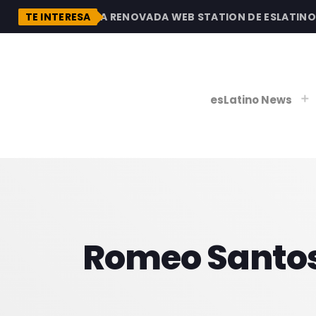
N
DESCUBRE LA RENOVADA WEB STATION DE ESLATINO RA
TE INTERESA
esLatino News
play_
play_
V
P
Romeo Santos 