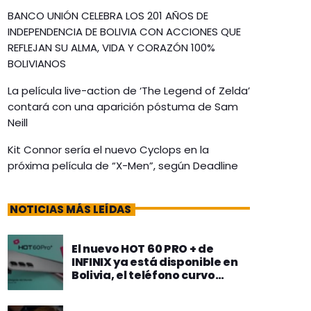
BANCO UNIÓN CELEBRA LOS 201 AÑOS DE
INDEPENDENCIA DE BOLIVIA CON ACCIONES QUE
REFLEJAN SU ALMA, VIDA Y CORAZÓN 100%
BOLIVIANOS
La película live-action de ‘The Legend of Zelda’
contará con una aparición póstuma de Sam
Neill
Kit Connor sería el nuevo Cyclops en la
próxima película de “X-Men”, según Deadline
NOTICIAS MÁS LEÍDAS
El nuevo HOT 60 PRO + de
INFINIX ya está disponible en
Bolivia, el teléfono curvo
más delgado del mundo con
Inteligencia Artificial