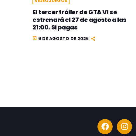
VIDEOJUEGOS
El tercer tráiler de GTA VI se
estrenará el 27 de agosto a las
21:00. Si pagas
6 DE AGOSTO DE 2026
today