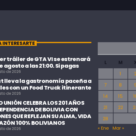
A INTERESARTE
cer tráiler de GTA VI se estrenará
L
M
de agosto a las 21:00. Si pagas
sto de 2026
1
ut lleva la gastronomía paceña a
7
8
lles con un Food Truck itinerante
sto de 2026
14
15
1
 UNIÓN CELEBRA LOS 201 AÑOS
21
22
2
DEPENDENCIA DE BOLIVIA CON
NES QUE REFLEJAN SU ALMA, VIDA
28
AZÓN 100% BOLIVIANOS
« Ene
Mar »
sto de 2026