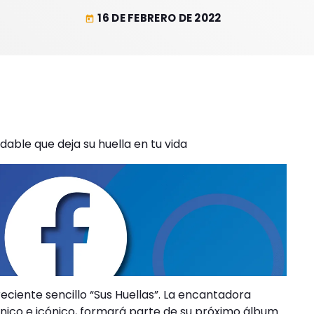
16 DE FEBRERO DE 2022
today
dable que deja su huella en tu vida
ciente sencillo “Sus Huellas”. La encantadora
 único e icónico, formará parte de su próximo álbum