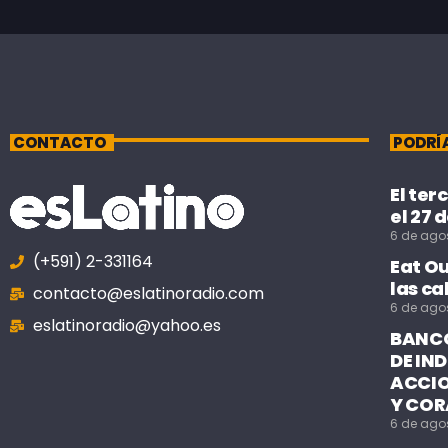
CONTACTO
PODRÍ
El ter
el 27 
6 de ago
(+591) 2-331164
Eat O
las ca
contacto@eslatinoradio.com
6 de ago
eslatinoradio@yahoo.es
BANCO
DE IN
ACCIO
Y COR
6 de ago