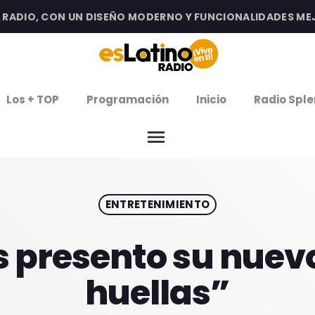
DIO, CON UN DISEÑO MODERNO Y FUNCIONALIDADES MEJOR
clos
Los + TOP
Programación
Inicio
Radio Sple
arrow
EMISIÓN LA PAZ
menu
arrow
EMISIÓN COCHABAMBA
ENTRETENIMIENTO
IERNES DE ESTRENOS
ROGRAMACIÓN
presento su nuevo
huellas”