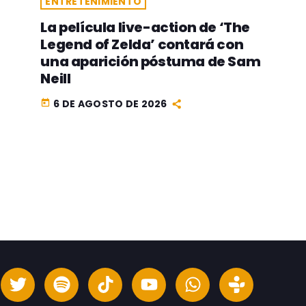
ENTRETENIMIENTO
La película live-action de ‘The
Legend of Zelda’ contará con
una aparición póstuma de Sam
Neill
6 DE AGOSTO DE 2026
today