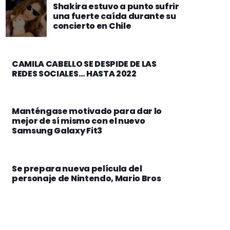
incorporada a un precio
Shakira estuvo a punto sufrir
accesible
una fuerte caída durante su
concierto en Chile
CAMILA CABELLO SE DESPIDE DE LAS
REDES SOCIALES… HASTA 2022
Manténgase motivado para dar lo
mejor de sí mismo con el nuevo
Samsung Galaxy Fit3
Se prepara nueva película del
personaje de Nintendo, Mario Bros