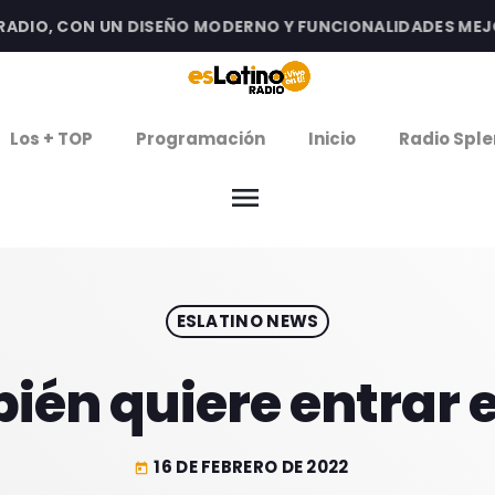
IO, CON UN DISEÑO MODERNO Y FUNCIONALIDADES MEJORA
clos
Los + TOP
Programación
Inicio
Radio Sple
menu
arrow
EMISIÓN LA PAZ
arrow
EMISIÓN COCHABAMBA
ESLATINO NEWS
IERNES DE ESTRENOS
ROGRAMACIÓN
ién quiere entrar 
16 DE FEBRERO DE 2022
today