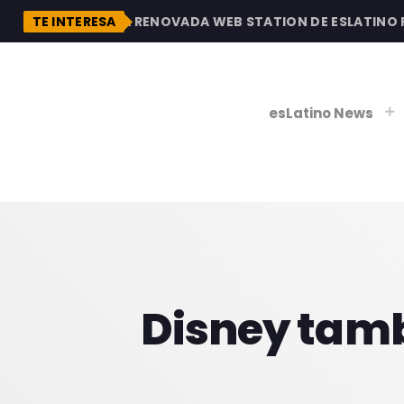
DESCUBRE LA RENOVADA WEB STATION DE ESLATINO RAD
TE INTERESA
esLatino News
play_
play_
V
P
Disney tamb