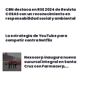
CBN destaca en RSE 2024 de Revista
COSAS con un reconocimiento en
responsabilidad social y ambiental
La estrategia de YouTube para
competir contra Netflix
Nexocorp inaugura nueva
sucursal integral en Santa
Cruz con Farmacorp,
Amarket y
AmarkaféNexocorp
inaugura nueva sucursal
integral en Santa Cruz con
Farmacorp, Amarket y
Amarkafé