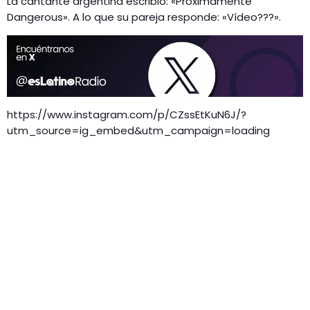
La cantante argentina escribió: «Próximamente
Dangerous». A lo que su pareja responde: «Vídeo???».
https://www.instagram.com/p/CZssEtKuN6J/?
utm_source=ig_embed&utm_campaign=loading