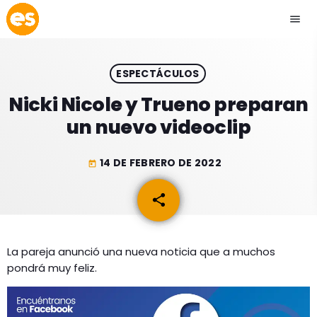
menu
close
ESPECTÁCULOS
play_arrow
EMISIÓN LA PAZ
Nicki Nicole y Trueno preparan
un nuevo videoclip
play_arrow
EMISIÓN COCHABAMBA
14 DE FEBRERO DE 2022
today
share
email
ESLATINO NEWS
keyboard_arrow_down
ESLATINO NEWS
LOS + TOP
La pareja anunció una nueva noticia que a muchos
pondrá muy feliz.
ACTUALIDAD
PROGRAMACIÓN
ESPECTÁCULOS
INICIO