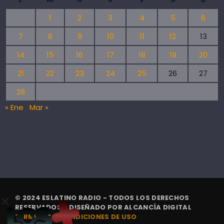
1
2
3
4
5
6
7
8
9
10
11
12
13
14
15
16
17
18
19
20
21
22
23
24
25
26
27
28
« Ene
Mar »
© 2024 ESLATINO RADIO - TODOS LOS DERECHOS
RESERVADOS. | DISEÑADO POR
ALCANCÍA DIGITAL
TÉRMINOS Y CONDICIONES DE USO