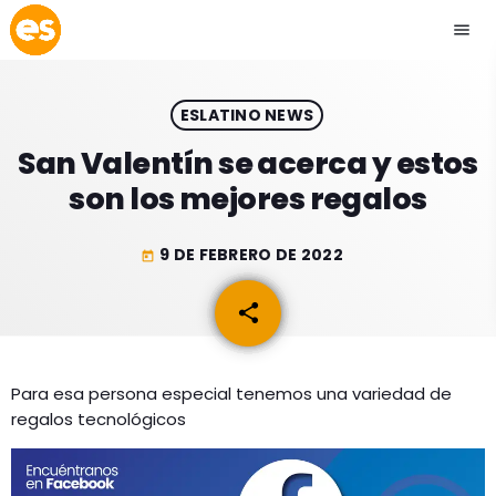
menu
close
ESLATINO NEWS
play_arrow
EMISIÓN LA PAZ
San Valentín se acerca y estos
son los mejores regalos
play_arrow
EMISIÓN COCHABAMBA
9 DE FEBRERO DE 2022
today
share
email
ESLATINO NEWS
keyboard_arrow_down
ESLATINO NEWS
LOS + TOP
Para esa persona especial tenemos una variedad de
regalos tecnológicos
ACTUALIDAD
PROGRAMACIÓN
ESPECTÁCULOS
INICIO