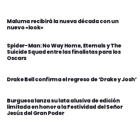
Maluma recibirá la nueva década con un
nuevo «look»
Spider-Man: No Way Home, Eternals y The
Suicide Squad entre las finalistas para los
Oscars
Drake Bell confirma el regreso de ‘Drake y Josh’
Burguesa lanza su lata alusiva de edición
limitada en honor a la Festividad del Señor
Jesús del Gran Poder