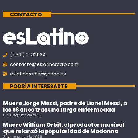
CONTACTO
(+591) 2-331164
contacto@eslatinoradio.com
eslatinoradio@yahoo.es
PODRÍA INTERESARTE
Muere Jorge Messi, padre de Lionel Messi, a
los 68 años tras una larga enfermedad
8 de agosto de 2026
Muere William Orbit, el productor musical
que relanzó la popularidad de Madonna
8 de agosto de 2026