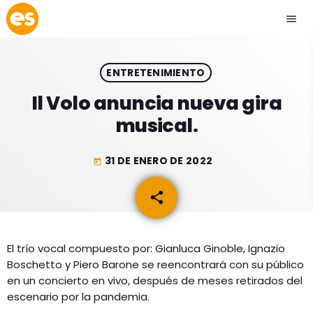
menu
close
ENTRETENIMIENTO
play_arrow
EMISIÓN LA PAZ
Il Volo anuncia nueva gira
musical.
play_arrow
EMISIÓN COCHABAMBA
31 DE ENERO DE 2022
today
share
email
ESLATINO NEWS
keyboard_arrow_down
ESLATINO NEWS
LOS + TOP
El trío vocal compuesto por: Gianluca Ginoble, Ignazio
Boschetto y Piero Barone se reencontrará con su público
ACTUALIDAD
PROGRAMACIÓN
en un concierto en vivo, después de meses retirados del
ESPECTÁCULOS
escenario por la pandemia.
INICIO