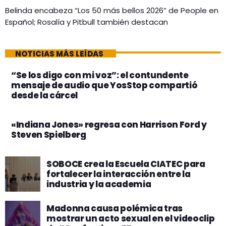
Belinda encabeza “Los 50 más bellos 2026” de People en
Español; Rosalía y Pitbull también destacan
NOTICIAS MÁS LEÍDAS
“Se los digo con mi voz”: el contundente
mensaje de audio que YosStop compartió
desde la cárcel
«Indiana Jones» regresa con Harrison Ford y
Steven Spielberg
SOBOCE crea la Escuela CIATEC para
fortalecer la interacción entre la
industria y la academia
Madonna causa polémica tras
mostrar un acto sexual en el videoclip