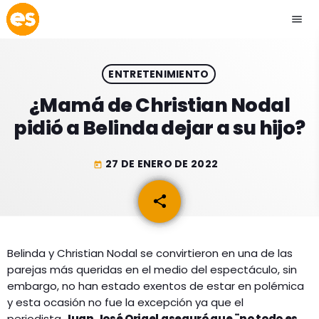
menu
close
ENTRETENIMIENTO
play_arrow
EMISIÓN LA PAZ
¿Mamá de Christian Nodal
pidió a Belinda dejar a su hijo?
play_arrow
EMISIÓN COCHABAMBA
27 DE ENERO DE 2022
today
share
email
ESLATINO NEWS
keyboard_arrow_down
ESLATINO NEWS
LOS + TOP
Belinda y Christian Nodal se convirtieron en una de las
parejas más queridas en el medio del espectáculo, sin
ACTUALIDAD
PROGRAMACIÓN
embargo, no han estado exentos de estar en polémica
ESPECTÁCULOS
y esta ocasión no fue la excepción ya que el
INICIO
periodista
Juan José Origel aseguró que ¨no todo es