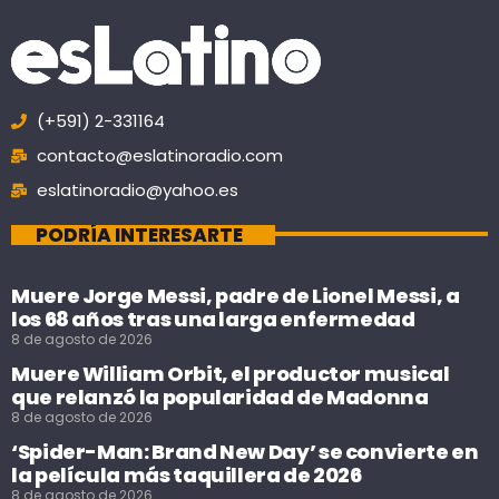
(+591) 2-331164
contacto@eslatinoradio.com
eslatinoradio@yahoo.es
PODRÍA INTERESARTE
Muere Jorge Messi, padre de Lionel Messi, a
los 68 años tras una larga enfermedad
8 de agosto de 2026
Muere William Orbit, el productor musical
que relanzó la popularidad de Madonna
8 de agosto de 2026
‘Spider-Man: Brand New Day’ se convierte en
la película más taquillera de 2026
8 de agosto de 2026