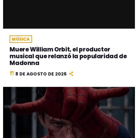
MÚSICA
Muere William Orbit, el productor
musical que relanzó la popularidad de
Madonna
today
8 DE AGOSTO DE 2026