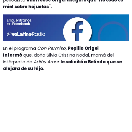
GEEKERS
miel sobre hojuelas¨.
MÚSICA
RADIO SPLENDID
ENTRETENIMIENTO
CONTACTO
En el programa
Con Permiso,
Pepillo
Origel
informó
que, doña Silvia Cristina Nodal, mamá del
intérprete de
Adiós Amor
le solicitó a Belinda que se
alejara de su hijo.